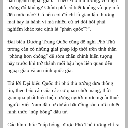
đầu ngành ngoại giao: “Theo Phó thủ tướng, có hiện
tượng đó không? Chính phủ có biết không và quy mô
át
đến mức nào? Có nên coi đó chỉ là gian lận thương
mại hay là hành vi mà nhiều cử tri đòi hỏi phải
nghiêm khắc xác định là "phản quốc"?”.
Đại biểu Dương Trung Quốc cũng đề nghị Phó Thủ
”
tướng cần có những giải pháp kịp thời trên tinh thần
"phòng hơn chống" để sớm chấn chỉnh hiện tượng
này trước khi trở thành mối hậu họa liên quan đến
ngoại giao và an ninh quốc gia.
Trả lời Đại biểu Quốc thì phó thủ tướng đưa thông
tin, theo báo cáo của các cơ quan chức năng, thời
gian qua phát hiện hiện tượng người nước ngoài thuê
người Việt Nam đầu tư dự án bất động sản dưới nhiều
hình thức "núp bóng" đầu tư.
Các hình thức "núp bóng" được Phó Thủ tướng chỉ ra