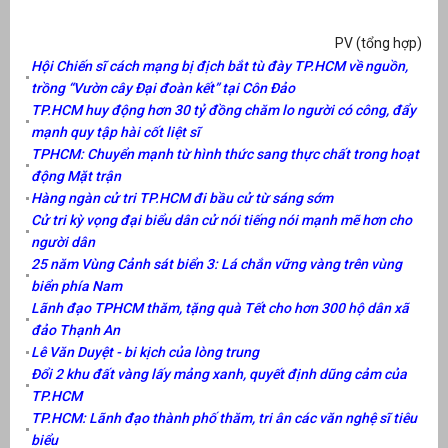
PV (tổng hợp)
Hội Chiến sĩ cách mạng bị địch bắt tù đày TP.HCM về nguồn,
trồng “Vườn cây Đại đoàn kết” tại Côn Đảo
TP.HCM huy động hơn 30 tỷ đồng chăm lo người có công, đẩy
mạnh quy tập hài cốt liệt sĩ
TPHCM: Chuyển mạnh từ hình thức sang thực chất trong hoạt
động Mặt trận
Hàng ngàn cử tri TP.HCM đi bầu cử từ sáng sớm
Cử tri kỳ vọng đại biểu dân cử nói tiếng nói mạnh mẽ hơn cho
người dân
25 năm Vùng Cảnh sát biển 3: Lá chắn vững vàng trên vùng
biển phía Nam
Lãnh đạo TPHCM thăm, tặng quà Tết cho hơn 300 hộ dân xã
đảo Thạnh An
Lê Văn Duyệt - bi kịch của lòng trung
Đổi 2 khu đất vàng lấy mảng xanh, quyết định dũng cảm của
TP.HCM
TP.HCM: Lãnh đạo thành phố thăm, tri ân các văn nghệ sĩ tiêu
biểu