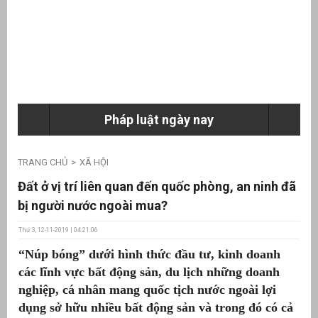
ưu
ền
ng
Pháp luật ngày nay
g
TRANG CHỦ
XÃ HỘI
Đất ở vị trí liên quan đến quốc phòng, an ninh đã
bị người nước ngoài mua?
Thứ 3, 12-11-2019 | 04:21:06
n
“Núp bóng” dưới hình thức đầu tư, kinh doanh
ng
các lĩnh vực bất động sản, du lịch những doanh
nghiệp, cá nhân mang quốc tịch nước ngoài lợi
dụng sở hữu nhiều bất động sản và trong đó có cả