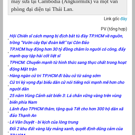
máy sữa tại Cambodia (Angkormilk) và một văn
phòng đại diện tại Thái Lan.
Link gốc
đây
PV (tổng hợp)
Hội Chiến sĩ cách mạng bị địch bắt tù đày TP.HCM về nguồn,
trồng “Vườn cây Đại đoàn kết” tại Côn Đảo
TP.HCM huy động hơn 30 tỷ đồng chăm lo người có công, đẩy
mạnh quy tập hài cốt liệt sĩ
TPHCM: Chuyển mạnh từ hình thức sang thực chất trong hoạt
động Mặt trận
Hàng ngàn cử tri TP.HCM đi bầu cử từ sáng sớm
Cử tri kỳ vọng đại biểu dân cử nói tiếng nói mạnh mẽ hơn cho
người dân
25 năm Vùng Cảnh sát biển 3: Lá chắn vững vàng trên vùng
biển phía Nam
Lãnh đạo TPHCM thăm, tặng quà Tết cho hơn 300 hộ dân xã
đảo Thạnh An
Lê Văn Duyệt - bi kịch của lòng trung
Đổi 2 khu đất vàng lấy mảng xanh, quyết định dũng cảm của