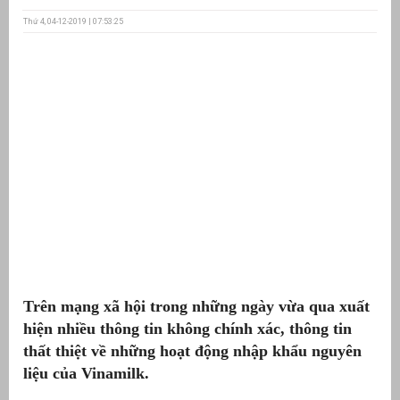
Thứ 4, 04-12-2019 | 07:53:25
ưu
ền
ng
g
Trên mạng xã hội trong những ngày vừa qua xuất
n
ng
hiện nhiều thông tin không chính xác, thông tin
thất thiệt về những hoạt động nhập khẩu nguyên
liệu của Vinamilk.