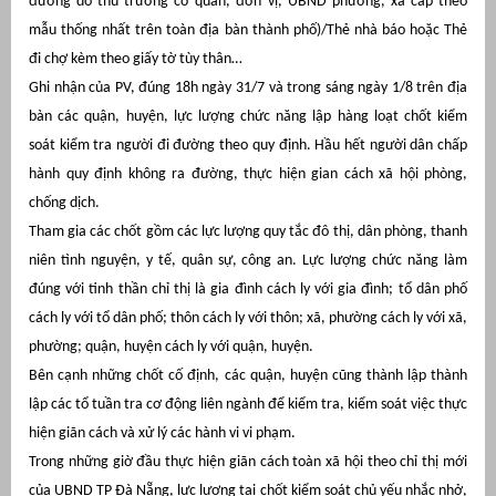
đường do thủ trưởng cơ quan, đơn vị, UBND phường, xã cấp theo
mẫu thống nhất trên toàn địa bàn thành phố)/Thẻ nhà báo hoặc Thẻ
át
đi chợ kèm theo giấy tờ tùy thân…
Ghi nhận của PV, đúng 18h ngày 31/7 và trong sáng ngày 1/8 trên địa
bàn các quận, huyện, lực lượng chức năng lập hàng loạt chốt kiểm
soát kiểm tra người đi đường theo quy định. Hầu hết người dân chấp
”
hành quy định không ra đường, thực hiện gian cách xã hội phòng,
chống dịch.
Tham gia các chốt gồm các lực lượng quy tắc đô thị, dân phòng, thanh
niên tình nguyện, y tế, quân sự, công an. Lực lượng chức năng làm
đúng với tinh thần chỉ thị là gia đình cách ly với gia đình; tổ dân phố
cách ly với tổ dân phố; thôn cách ly với thôn; xã, phường cách ly với xã,
phường; quận, huyện cách ly với quận, huyện.
Bên cạnh những chốt cố định, các quận, huyện cũng thành lập thành
lập các tổ tuần tra cơ động liên ngành để kiểm tra, kiểm soát việc thực
hiện giãn cách và xử lý các hành vi vi phạm.
Trong những giờ đầu thực hiện giãn cách toàn xã hội theo chỉ thị mới
của UBND TP Đà Nẵng, lực lượng tại chốt kiểm soát chủ yếu nhắc nhở,