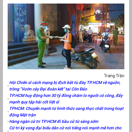
Trang Trần
Hội Chiến sĩ cách mạng bị địch bắt tù đày TP.HCM về nguồn,
trồng “Vườn cây Đại đoàn kết” tại Côn Đảo
TP.HCM huy động hơn 30 tỷ đồng chăm lo người có công, đẩy
mạnh quy tập hài cốt liệt sĩ
TPHCM: Chuyển mạnh từ hình thức sang thực chất trong hoạt
động Mặt trận
Hàng ngàn cử tri TP.HCM đi bầu cử từ sáng sớm
Cử tri kỳ vọng đại biểu dân cử nói tiếng nói mạnh mẽ hơn cho