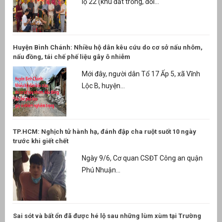
lộ 22 (khu đất trống, đối...
Huyện Bình Chánh: Nhiều hộ dân kêu cứu do cơ sở nấu nhôm,
nấu đồng, tái chế phế liệu gây ô nhiễm
Mới đây, người dân Tổ 17 Ấp 5, xã Vĩnh
Lộc B, huyện...
TP.HCM: Nghịch tử hành hạ, đánh đập cha ruột suốt 10 ngày
trước khi giết chết
Ngày 9/6, Cơ quan CSĐT Công an quận
Phú Nhuận...
Sai sót và bất ổn đã được hé lộ sau những lùm xùm tại Trường