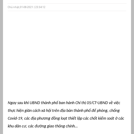
Chủ nhật, 01-08-2021 | 23:34:12
ưu
ền
ng
g
n
Ngay sau khi UBND thành phố ban hành Chỉ thị 05/CT-UBND về việc
ng
thực hiện giãn cách xã hội trên địa bàn thành phố để phòng, chống
Covid-19, các địa phương đồng loạt thiết lập các chốt kiểm soát ở các
khu dân cư, các đường giao thông chính…