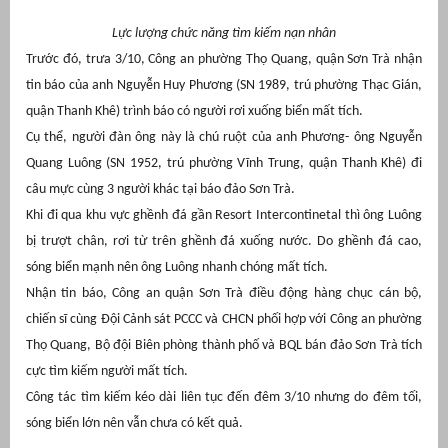
Lực lượng chức năng tìm kiếm nạn nhân
Trước đó, trưa 3/10, Công an phường Thọ Quang, quận Sơn Trà nhận
tin báo của anh Nguyễn Huy Phương (SN 1989, trú phường Thạc Gián,
quận Thanh Khê) trình báo có người rơi xuống biển mất tích.
Cụ thể, người đàn ông này là chú ruột của anh Phương- ông Nguyễn
Quang Luông (SN 1952, trú phường Vĩnh Trung, quận Thanh Khê) đi
câu mực cùng 3 người khác tại báo đảo Sơn Trà.
Khi đi qua khu vực ghềnh đá gần Resort Intercontinetal thì ông Luông
bị trượt chân, rơi từ trên ghềnh đá xuống nước. Do ghềnh đá cao,
g
sóng biển mạnh nên ông Luông nhanh chóng mất tích.
Nhận tin báo, Công an quận Sơn Trà điều động hàng chục cán bộ,
chiến sĩ cùng Đội Cảnh sát PCCC và CHCN phối hợp với Công an phường
Thọ Quang, Bộ đội Biên phòng thành phố và BQL bán đảo Sơn Trà tích
cực tìm kiếm người mất tích.
g
Công tác tìm kiếm kéo dài liên tục đến đêm 3/10 nhưng do đêm tối,
sóng biển lớn nên vẫn chưa có kết quả.