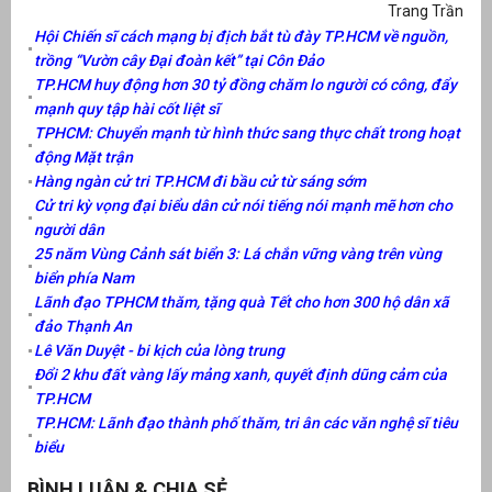
Trang Trần
Hội Chiến sĩ cách mạng bị địch bắt tù đày TP.HCM về nguồn,
át
trồng “Vườn cây Đại đoàn kết” tại Côn Đảo
TP.HCM huy động hơn 30 tỷ đồng chăm lo người có công, đẩy
mạnh quy tập hài cốt liệt sĩ
TPHCM: Chuyển mạnh từ hình thức sang thực chất trong hoạt
động Mặt trận
”
Hàng ngàn cử tri TP.HCM đi bầu cử từ sáng sớm
Cử tri kỳ vọng đại biểu dân cử nói tiếng nói mạnh mẽ hơn cho
người dân
25 năm Vùng Cảnh sát biển 3: Lá chắn vững vàng trên vùng
biển phía Nam
Lãnh đạo TPHCM thăm, tặng quà Tết cho hơn 300 hộ dân xã
đảo Thạnh An
Lê Văn Duyệt - bi kịch của lòng trung
Đổi 2 khu đất vàng lấy mảng xanh, quyết định dũng cảm của
TP.HCM
TP.HCM: Lãnh đạo thành phố thăm, tri ân các văn nghệ sĩ tiêu
biểu
BÌNH LUẬN & CHIA SẺ