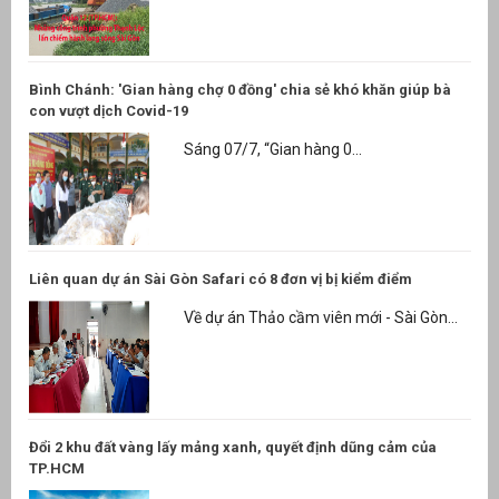
Bình Chánh: 'Gian hàng chợ 0 đồng' chia sẻ khó khăn giúp bà
con vượt dịch Covid-19
Sáng 07/7, “Gian hàng 0...
Liên quan dự án Sài Gòn Safari có 8 đơn vị bị kiểm điểm
Về dự án Thảo cầm viên mới - Sài Gòn...
Đổi 2 khu đất vàng lấy mảng xanh, quyết định dũng cảm của
TP.HCM