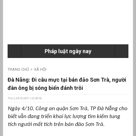
ưu
ền
ng
Pháp luật ngày nay
g
TRANG CHỦ
XÃ HỘI
Đà Nẵng: Đi câu mực tại bán đảo Sơn Trà, người
đàn ông bị sóng biển đánh trôi
Thứ 2, 04-10-2021 | 22:49:52
n
Ngày 4/10, Công an quận Sơn Trà, TP Đà Nẵng cho
ng
biết vẫn đang triển khai lực lượng tìm kiếm tung
tích người mất tích trên bán đảo Sơn Trà.