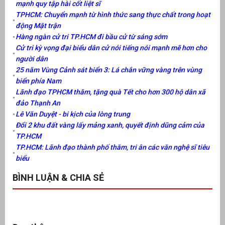
mạnh quy tập hài cốt liệt sĩ
TPHCM: Chuyển mạnh từ hình thức sang thực chất trong hoạt
động Mặt trận
Hàng ngàn cử tri TP.HCM đi bầu cử từ sáng sớm
Cử tri kỳ vọng đại biểu dân cử nói tiếng nói mạnh mẽ hơn cho
người dân
25 năm Vùng Cảnh sát biển 3: Lá chắn vững vàng trên vùng
biển phía Nam
Lãnh đạo TPHCM thăm, tặng quà Tết cho hơn 300 hộ dân xã
đảo Thạnh An
Lê Văn Duyệt - bi kịch của lòng trung
Đổi 2 khu đất vàng lấy mảng xanh, quyết định dũng cảm của
TP.HCM
TP.HCM: Lãnh đạo thành phố thăm, tri ân các văn nghệ sĩ tiêu
biểu
BÌNH LUẬN & CHIA SẺ