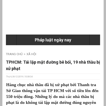
ưu
ền
ng
Pháp luật ngày nay
g
TRANG CHỦ
XÃ HỘI
TPHCM: Tái lập mặt đường bê bối, 19 nhà thầu bị
xử phạt
Thứ 6, 06-12-2019 | 10:08:34
n
Hàng chục nhà thầu đã bị xử phạt bởi Thanh tra
ng
Sở Giao thông vận tải TP HCM với số tiền lên đến
550 triệu đồng. Những lý do mà các nhà thầu bị
phạt là do không tái lập mặt đường đúng nguyên