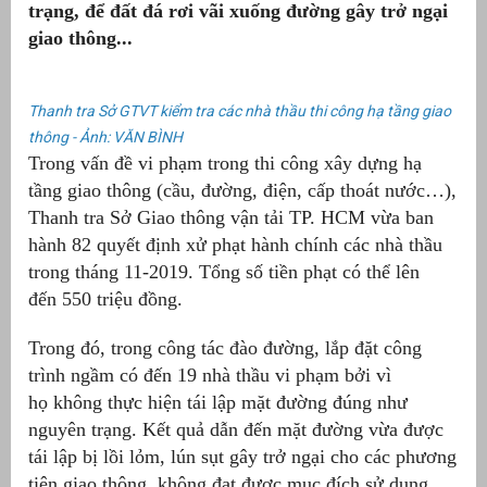
trạng, để đất đá rơi vãi xuống đường gây trở ngại
giao thông...
Thanh tra Sở GTVT kiểm tra các nhà thầu thi công hạ tầng giao
thông - Ảnh: VĂN BÌNH
Trong vấn đề vi phạm trong thi công xây dựng hạ
tầng giao thông (cầu, đường, điện, cấp thoát nước…),
Thanh tra Sở Giao thông vận tải TP. HCM vừa ban
hành 82 quyết định xử phạt hành chính các nhà thầu
trong tháng 11-2019. Tổng số tiền phạt có thể lên
g
đến 550 triệu đồng.
Trong đó, trong công tác đào đường, lắp đặt công
trình ngầm có đến 19 nhà thầu vi phạm bởi vì
họ không thực hiện tái lập mặt đường đúng như
g
nguyên trạng. Kết quả dẫn đến mặt đường vừa được
tái lập bị lồi lỏm, lún sụt gây trở ngại cho các phương
tiện giao thông, không đạt được mục đích sử dụng