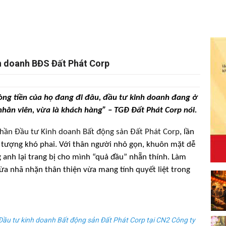
h doanh BĐS Đất Phát Corp
òng tiền của họ đang đi đâu, đầu tư kinh doanh đang ở
nhân viên, vừa là khách hàng” – TGĐ Đất Phát Corp nói.
hần Đầu tư Kinh doanh Bất động sản Đất Phát Corp
, lần
n tượng khó phai. Với thân người nhỏ gọn, khuôn mặt dễ
g anh lại trang bị cho mình “quả đầu” nhẵn thính. Làm
ừa nhã nhặn thân thiện vừa mang tính quyết liệt trong
ầu tư kinh doanh Bất động sản Đất Phát Corp tại CN2 Công ty