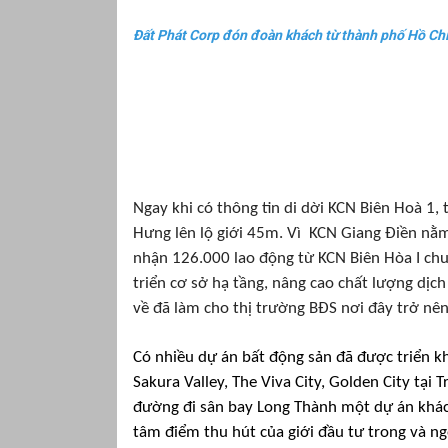
Đất Phát Corp đón đoàn khách từ thành phố Hồ Ch
Ngay khi có thông tin di dời KCN Biên Hoà 1
Hưng lên lộ giới 45m. Vì KCN Giang Điền nằ
nhận 126.000 lao động từ KCN Biên Hòa I chuy
triển cơ sở hạ tầng, nâng cao chất lượng dịc
về đã làm cho thị trường BĐS nơi đây trở nê
Có nhiều dự án bất động sản đã được triển kh
Sakura Valley, The Viva City, Golden City tạ
đường đi sân bay Long Thành một dự án khác 
tâm điểm thu hút của giới đầu tư trong và ng