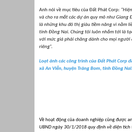
Anh nói về mục tiêu của Đất Phát Corp:
“Hiện
và cho ra mắt các dự án quy mô như Giang Đi
là những khu đô thị giàu tiềm năng vì nằm l
tỉnh Đồng Nai. Chúng tôi luôn nhắm tới là tạ
với mức giá phải chăng dành cho mọi người 
riêng”.
Loạt ảnh các công trình của Đất Phát Corp 
xã An Viễn, huyện Trảng Bom, tỉnh Đồng Nai
Về hoạt động của doanh nghiệp cũng được an
UBND ngày 30/1/2018 quy định về diện tích tố