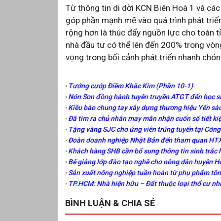
Từ thông tin di dời KCN Biên Hoà 1 và các 
góp phần mạnh mẽ vào quá trình phát triể
rộng hơn là thúc đẩy nguồn lực cho toàn t
nhà đầu tư có thể lên đến 200% trong vòng
vọng trong bối cảnh phát triển nhanh chó
Tướng cướp Điềm Khắc Kim (Phần 10-1)
Nón Sơn đồng hành tuyên truyền ATGT đến học s
Kiều bào chung tay xây dựng thương hiệu Yến sà
Đã tìm ra chủ nhân may mắn nhận cuốn sổ tiết ki
Tặng vàng SJC cho ứng viên trúng tuyển tại Côn
Đoàn doanh nghiệp Nhật Bản đến tham quan HT
Khách hàng SHB cần bổ sung thông tin sinh trắc
Bế giảng lớp đào tạo nghề cho nông dân huyện 
Sản xuất nông nghiệp tuần hoàn từ phụ phẩm tô
TP.HCM: Nhà hiện hữu – Đất thuộc loại thổ cư nh
BÌNH LUẬN & CHIA SẺ