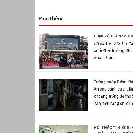
Đọc thêm
Quận 7 (TP.HCM): Tư
Chiều 15/12/2019, tạ
buổi Khai trương Sh
Super Cars.
Tướng cướp Điềm Khắ
Ẩn sau cánh cửa, Điềm
khoảng trống để thoát
hắn hiểu rằng chỉ cần
HỘI THẢO “THIẾT BỊ