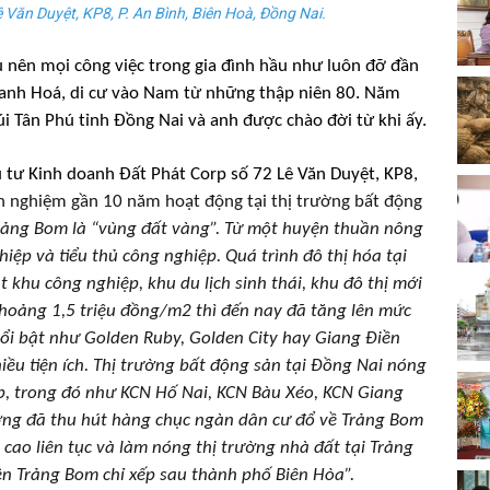
Văn Duyệt, KP8, P. An Bình, Biên Hoà, Đồng Nai.
ầu nên mọi công việc trong gia đình hầu như luôn đỡ đần
anh Hoá, di cư vào Nam từ những thập niên 80. Năm
 Tân Phú tỉnh Đồng Nai và anh được chào đời từ khi ấy.
 tư Kinh doanh Đất Phát Corp số 72 Lê Văn Duyệt, KP8,
h nghiệm gần 10 năm hoạt động tại thị trường bất động
rảng Bom là “vùng đất vàng”. T
ừ một huyện thuần nông
ệp và tiểu thủ công nghiệp. Quá trình đô thị hóa tại
khu công nghiệp, khu du lịch sinh thái, khu đô thị mới
hoảng 1,5 triệu đồng/m2 thì đến nay đã tăng lên mức
nổi bật như Golden Ruby, Golden City hay Giang Điền
hiều tiện ích. Thị trường bất động sản tại Đồng Nai nóng
ệp, trong đó như KCN Hố Nai, KCN Bàu Xéo, KCN Giang
ưởng đã thu hút hàng chục ngàn dân cư đổ về Trảng Bom
cao liên tục và làm nóng thị trường nhà đất tại Trảng
yện Trảng Bom chỉ xếp sau thành phố Biên Hòa”.