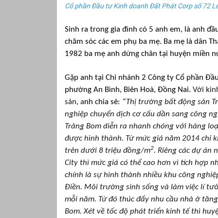
Cổ phần Đầu tư Kinh doanh Đất Phát Corp số 72 Lê 
Sinh ra trong gia đình có 5 anh em, là anh đ
chăm sóc các em phụ ba mẹ. Ba mẹ là dân Th
1982 ba mẹ anh dừng chân tại huyện miền núi
Gặp anh tại Chi nhánh 2 Công ty Cổ phần Đầu
phường An Bình, Biên Hoà, Đồng Nai.
Với kin
sản, a
nh chia sẻ:
“
Thị trường bất động sản T
nghiệp chuyển dịch cơ cấu dần sang công nghi
Trảng Bom diễn ra nhanh chóng với hàng loạt 
được hình thành. Từ mức giá năm 2014 chỉ k
2
trên dưới 8 triệu đồng/m
. Riêng các dự án 
City thì mức giá có thể cao hơn vì tích hợp n
chính là sự hình thành nhiều khu công nghi
Điền. Môi trường sinh sống và làm việc lí t
mỗi năm. Từ đó thúc đẩy nhu cầu nhà ở tăng 
Bom. Xét về tốc độ phát triển kinh tế thì hu