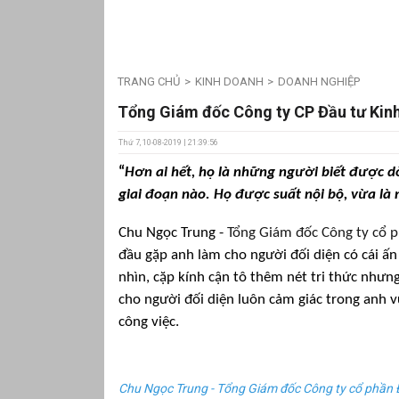
TRANG CHỦ
KINH DOANH
DOANH NGHIỆP
Tổng Giám đốc Công ty CP Đầu tư Kin
Thứ 7, 10-08-2019 | 21:39:56
“
Hơn ai hết, họ là những người biết được d
giai đoạn nào. Họ được suất nội bộ, vừa là 
Chu Ngọc Trung -
Tổng Giám đốc Công ty cổ p
đầu gặp anh làm cho người đối diện có cái ấ
nhìn, cặp kính cận tô thêm nét tri thức nhưn
cho người đối diện luôn cảm giác trong anh v
công việc.
Chu Ngọc Trung - Tổng Giám đốc Công ty cổ phần Đ