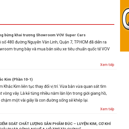
ng bừng khai trương Showroom VOV Super Cars
i số 480 đường Nguyễn Văn Linh, Quận 7, TP.HCM đã diễn ra
owroom trưng bày và mua bán siêu xe tiêu chuẩn quốc tế VOV
Xem tiếp
c Kim (Phần 10-1)
 Khắc Kim liên tục thay đổi vị trí. Vừa bắn vừa quan sát tìm
 vòng vây. Là kẻ từng nhiều năm lăn lộn trong giới giang hồ,
 chậm một vài giây là con đường sống sẽ khép lại.
Xem tiếp
 KIỂM SOÁT CHẤT LƯỢNG SẢN PHẨM ĐÚC – LUYỆN KIM, CƠ KHÍ