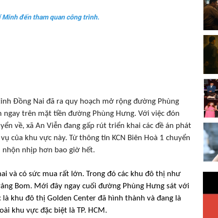
í Minh đến tham quan công trình.
, tỉnh Đồng Nai đã ra quy hoạch mở rộng đường Phùng
m ngay trên mặt tiền đường Phùng Hưng. Với việc đón
ển về, xã An Viễn đang gấp rút triển khai các đề án phát
h vụ của khu vực này. Từ thông tin KCN Biên Hoà 1 chuyển
n nhộn nhịp hơn bao giờ hết.
ai và có sức mua rất lớn. Trong đó các khu đô thị như
i Trảng Bom. Mới đây ngay cuối đường Phùng Hưng sát với
là khu đô thị Golden Center đã hình thành và đang là
oài khu vực đặc biệt là TP. HCM.