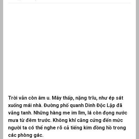
ưu
ền
ng
g
Trời vẫn còn âm u. Mây thấp, nặng trĩu, như ép sát
xuống mái nhà. Đường phố quanh Dinh Độc Lập đã
n
ng
vắng tanh. Những hàng me im lìm, lá còn đọng nước
mưa từ đêm trước. Không khí căng cứng đến mức
người ta có thể nghe rõ cả tiếng kim đồng hồ trong
các phòng gác.