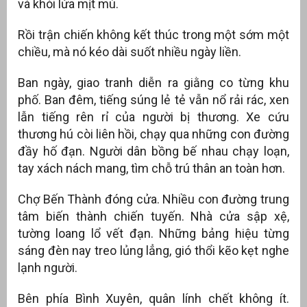
và khói lửa mịt mù.
Rồi trận chiến không kết thúc trong một sớm một
chiều, mà nó kéo dài suốt nhiều ngày liền.
Ban ngày, giao tranh diễn ra giằng co từng khu
phố. Ban đêm, tiếng súng lẻ tẻ vẫn nổ rải rác, xen
lẫn tiếng rên rỉ của người bị thương. Xe cứu
thương hú còi liên hồi, chạy qua những con đường
đầy hố đạn. Người dân bồng bế nhau chạy loạn,
tay xách nách mang, tìm chỗ trú thân an toàn hơn.
Chợ Bến Thành đóng cửa. Nhiều con đường trung
tâm biến thành chiến tuyến. Nhà cửa sập xệ,
tường loang lổ vết đạn. Những bảng hiệu từng
sáng đèn nay treo lủng lẳng, gió thổi kẽo kẹt nghe
lạnh người.
Bên phía Bình Xuyên, quân lính chết không ít.