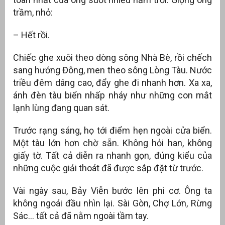
trầm, nhỏ:
– Hết rồi.
Chiếc ghe xuôi theo dòng sông Nhà Bè, rồi chếch
sang hướng Đông, men theo sông Lòng Tàu. Nước
triều đêm dâng cao, đẩy ghe đi nhanh hơn. Xa xa,
ánh đèn tàu biển nhấp nháy như những con mắt
lạnh lùng đang quan sát.
Trước rạng sáng, họ tới điểm hẹn ngoài cửa biển.
Một tàu lớn hơn chờ sẵn. Không hỏi han, không
giấy tờ. Tất cả diễn ra nhanh gọn, đúng kiểu của
những cuộc giải thoát đã được sắp đặt từ trước.
Vài ngày sau, Bảy Viễn bước lên phi cơ. Ông ta
không ngoái đầu nhìn lại. Sài Gòn, Chợ Lớn, Rừng
Sác… tất cả đã nằm ngoài tầm tay.