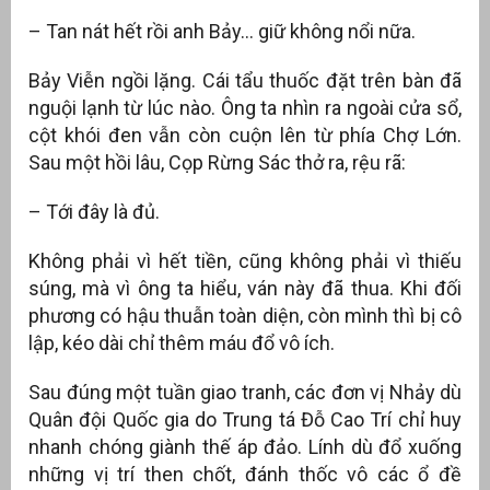
– Tan nát hết rồi anh Bảy… giữ không nổi nữa.
Bảy Viễn ngồi lặng. Cái tẩu thuốc đặt trên bàn đã
nguội lạnh từ lúc nào. Ông ta nhìn ra ngoài cửa sổ,
cột khói đen vẫn còn cuộn lên từ phía Chợ Lớn.
Sau một hồi lâu, Cọp Rừng Sác thở ra, rệu rã:
– Tới đây là đủ.
Không phải vì hết tiền, cũng không phải vì thiếu
súng, mà vì ông ta hiểu, ván này đã thua. Khi đối
phương có hậu thuẫn toàn diện, còn mình thì bị cô
lập, kéo dài chỉ thêm máu đổ vô ích.
Sau đúng một tuần giao tranh, các đơn vị Nhảy dù
Quân đội Quốc gia do Trung tá Đỗ Cao Trí chỉ huy
nhanh chóng giành thế áp đảo. Lính dù đổ xuống
những vị trí then chốt, đánh thốc vô các ổ đề