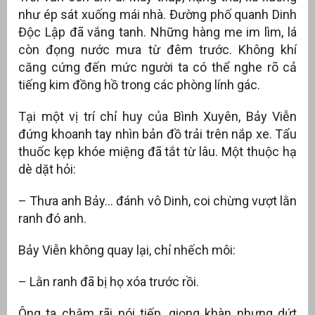
như ép sát xuống mái nhà. Đường phố quanh Dinh
Độc Lập đã vắng tanh. Những hàng me im lìm, lá
còn đọng nước mưa từ đêm trước. Không khí
căng cứng đến mức người ta có thể nghe rõ cả
tiếng kim đồng hồ trong các phòng lính gác.
Tại một vị trí chỉ huy của Bình Xuyên, Bảy Viễn
đứng khoanh tay nhìn bản đồ trải trên nắp xe. Tẩu
thuốc kẹp khóe miệng đã tắt từ lâu. Một thuộc hạ
dè dặt hỏi:
– Thưa anh Bảy… đánh vô Dinh, coi chừng vượt lằn
ranh đó anh.
Bảy Viễn không quay lại, chỉ nhếch môi:
– Lằn ranh đã bị họ xóa trước rồi.
Ông ta chậm rãi nói tiếp, giọng khàn nhưng dứt