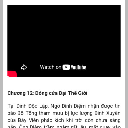
g
Chương 12: Đóng cửa Đại Thế Giới
Tại Dinh Độc Lập, Ngô Đình Diệm nhận được tin
g
báo Bộ Tổng tham mưu bị lực lượng Bình Xuyên
của Bảy Viễn pháo kích khi trời còn chưa sáng
hẳn. Ông Diệm trầm ngâm rất lâu, mặt quay vào