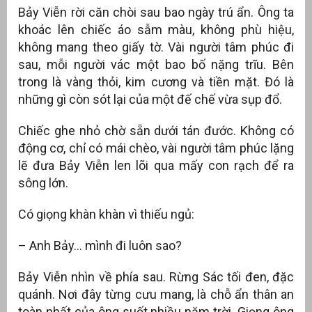
Bảy Viễn rời căn chòi sau bao ngày trú ẩn. Ông ta
khoác lên chiếc áo sẫm màu, không phù hiệu,
không mang theo giấy tờ. Vài người tâm phúc đi
sau, mỗi người vác một bao bố nặng trĩu. Bên
trong là vàng thỏi, kim cương và tiền mặt. Đó là
những gì còn sót lại của một đế chế vừa sụp đổ.
Chiếc ghe nhỏ chờ sẵn dưới tán đước. Không có
động cơ, chỉ có mái chèo, vài người tâm phúc lặng
lẽ đưa Bảy Viễn len lõi qua mấy con rạch để ra
sông lớn.
Có giọng khàn khàn vì thiếu ngủ:
– Anh Bảy… mình đi luôn sao?
Bảy Viễn nhìn về phía sau. Rừng Sác tối đen, đặc
quánh. Nơi đây từng cưu mang, là chỗ ẩn thân an
toàn nhất của ông suốt nhiều năm trời. Giọng ông