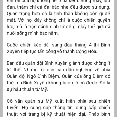
Khí tài của họ không hề thua kém. Súng máy, lựu
đạn, thậm chí cả đại bác nhẹ đều được sử dụng.
Quan trọng hơn cả là tinh thần không còn gì để
mất. Với họ, đây không chỉ là cuộc chiến quyền
lực, mà là trận đánh sinh tử để giữ lấy thế giới đã
nuôi sống mình bao năm.
Cuộc chiến kéo dài sang đầu tháng 4 thì Bình
Xuyên tiếp tục tấn công vô thành Cộng Hòa.
Ban đầu quân đội Bình Xuyên giành được không ít
lợi thế. Nhưng rồi cán cân dần nghiêng về phía
Quân đội Ngô Đình Diệm. Quân của ông Diệm có
thứ mà Bình Xuyên không bao giờ có được. Đó là
sự hậu thuẫn từ Mỹ.
Cố vấn quân sự Mỹ xuất hiện phía sau chiến
tuyến. Họ cung cấp thông tin, cung cấp chiến
thuật với trang bị kỹ thuật hiện đại. Pháo binh