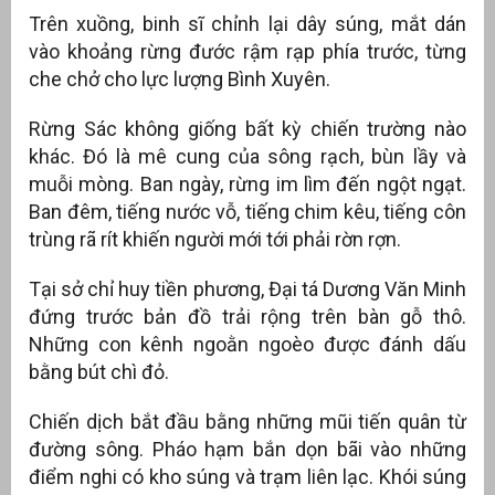
Trên xuồng, binh sĩ chỉnh lại dây súng, mắt dán
vào khoảng rừng đước rậm rạp phía trước, từng
che chở cho lực lượng Bình Xuyên.
Rừng Sác không giống bất kỳ chiến trường nào
khác. Đó là mê cung của sông rạch, bùn lầy và
muỗi mòng. Ban ngày, rừng im lìm đến ngột ngạt.
Ban đêm, tiếng nước vỗ, tiếng chim kêu, tiếng côn
trùng rã rít khiến người mới tới phải rờn rợn.
Tại sở chỉ huy tiền phương, Đại tá Dương Văn Minh
đứng trước bản đồ trải rộng trên bàn gỗ thô.
Những con kênh ngoằn ngoèo được đánh dấu
bằng bút chì đỏ.
Chiến dịch bắt đầu bằng những mũi tiến quân từ
đường sông. Pháo hạm bắn dọn bãi vào những
điểm nghi có kho súng và trạm liên lạc. Khói súng