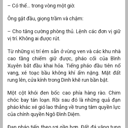
– Có thể… trong vòng một giờ.
Ông gật đầu, giọng trầm và chậm:
– Cho tăng cường phòng thủ. Lệnh các đơn vị giữ
vị trí. Không ai được rút.
Từ những vị trí ém sẵn ở vùng ven và các khu nhà
cao tầng chiếm giữ được, pháo cối của Bình
Xuyên bắt đầu khai hỏa. Tiếng pháo đầu tiên nổ
vang, xé toạc bầu không khí ẩm nặng. Mặt đất
rung lên, cửa kính trong Dinh khẽ run bần bật.
Một cột khói đen bốc cao phía hàng rào. Chim
chóc bay tán loạn. Rồi sau đó là những quả đạn
pháo khác xé gió lao thẳng về trung tâm quyền lực
của chính quyền Ngô Đình Diệm.
Đạn pháo tiếp theo rơi gần hơn. Đất đá văng tung