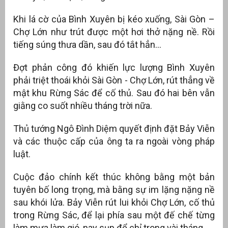
Khi lá cờ của Bình Xuyên bị kéo xuống, Sài Gòn –
Chợ Lớn như trút được một hơi thở nặng nề. Rồi
tiếng súng thưa dần, sau đó tắt hẳn…
Đợt phản công đó khiến lực lượng Bình Xuyên
phải triệt thoái khỏi Sài Gòn - Chợ Lớn, rút thẳng về
mật khu Rừng Sác để cố thủ. Sau đó hai bên vẫn
giằng co suốt nhiều tháng trời nữa.
Thủ tướng Ngô Đình Diệm quyết định đặt Bảy Viễn
và các thuộc cấp của ông ta ra ngoài vòng pháp
luật.
Cuộc đảo chính kết thúc không bằng một bản
tuyên bố long trọng, mà bằng sự im lặng nặng nề
sau khói lửa. Bảy Viễn rút lui khỏi Chợ Lớn, cố thủ
trong Rừng Sác, để lại phía sau một đế chế từng
làm mưa làm gió, nay sụp đổ chỉ trong vài tháng.