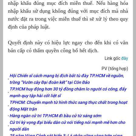
nhập khẩu đúng mục đích miễn thuế. Nếu hàng hóa
nhập khẩu sử dụng không đúng với mục đích mà nhà
nước đặt ra trong việc miễn thuế thì sẽ xử lý theo quy
định của pháp luật.
Quyết định này có hiệu lực ngay cho đến khi có văn
bản cấp có thẩm quyền công bố hết dịch.
Link gốc
đây
PV (tổng hợp)
Hội Chiến sĩ cách mạng bị địch bắt tù đày TP.HCM về nguồn,
trồng “Vườn cây Đại đoàn kết” tại Côn Đảo
TP.HCM huy động hơn 30 tỷ đồng chăm lo người có công, đẩy
mạnh quy tập hài cốt liệt sĩ
TPHCM: Chuyển mạnh từ hình thức sang thực chất trong hoạt
động Mặt trận
Hàng ngàn cử tri TP.HCM đi bầu cử từ sáng sớm
Cử tri kỳ vọng đại biểu dân cử nói tiếng nói mạnh mẽ hơn cho
người dân
25 năm Vùng Cảnh sát biển 3: Lá chắn vững vàng trên vùng