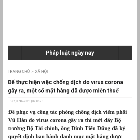
ưu
ền
ng
Pháp luật ngày nay
g
TRANG CHỦ
XÃ HỘI
Để thực hiện việc chống dịch do virus corona
gây ra, một số mặt hàng đã được miễn thuế
Thứ 6, 07-02-2020 | 09:05:25
n
Để phục vụ công tác phòng chống dịch viêm phổi
ng
Vũ Hán do virus corona gây ra thì mới đây Bộ
trưởng Bộ Tài chính, ông Đinh Tiến Dũng đã ký
quyết định ban hành danh mục mặt hàng được