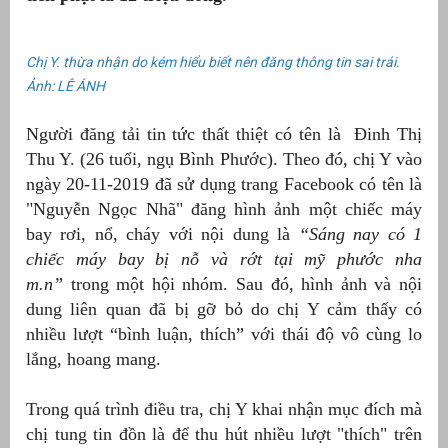
Chị Y. thừa nhận do kém hiểu biết nên đăng thông tin sai trái.
Ảnh: LÊ ÁNH
Người đăng tải tin tức thất thiệt có tên là Đinh Thị
Thu Y. (26 tuổi, ngụ Bình Phước). Theo đó, chị Y vào
ngày 20-11-2019 đã sử dụng trang Facebook có tên là
"Nguyễn Ngọc Nhã" đăng hình ảnh một chiếc máy
bay rơi, nổ, cháy với nội dung là
“Sáng nay có 1
chiếc máy bay bị nỗ và rớt tại mỹ phước nha
g
m.n”
trong một hội nhóm. Sau đó, hình ảnh và nội
dung liên quan đã bị gỡ bỏ do chị Y cảm thấy có
nhiều lượt “bình luận, thích” với thái độ vô cùng lo
lắng, hoang mang.
g
Trong quá trình điều tra, chị Y khai nhận mục đích mà
chị tung tin đồn là để thu hút nhiều lượt "thích" trên