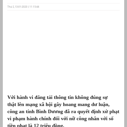
Thứ 2, 13-01-2020 | 11:15:44
ưu
ền
ng
g
Với hành vi đăng tải thông tin không đúng sự
n
ng
thật lên mạng xã hội gây hoang mang dư luận,
công an tỉnh Bình Dương đã ra quyết định xử phạt
vi phạm hành chính đối với nữ công nhân với số
tiền phạt là 12 triệu đồng.