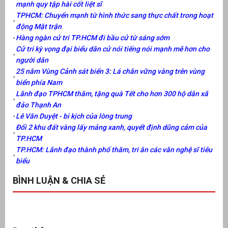
mạnh quy tập hài cốt liệt sĩ
TPHCM: Chuyển mạnh từ hình thức sang thực chất trong hoạt
động Mặt trận
Hàng ngàn cử tri TP.HCM đi bầu cử từ sáng sớm
Cử tri kỳ vọng đại biểu dân cử nói tiếng nói mạnh mẽ hơn cho
người dân
25 năm Vùng Cảnh sát biển 3: Lá chắn vững vàng trên vùng
biển phía Nam
Lãnh đạo TPHCM thăm, tặng quà Tết cho hơn 300 hộ dân xã
đảo Thạnh An
Lê Văn Duyệt - bi kịch của lòng trung
Đổi 2 khu đất vàng lấy mảng xanh, quyết định dũng cảm của
TP.HCM
TP.HCM: Lãnh đạo thành phố thăm, tri ân các văn nghệ sĩ tiêu
biểu
BÌNH LUẬN & CHIA SẺ