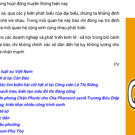
rong hoạt động truyền thông hiện nay.
ẻ, qua các ý kiến phát biểu của đại biểu, chúng ta khẳng định
chẽ với nhau. Trong mối quan hệ này báo chí đóng vai trò định
là mối quan hệ cộng sinh cùng nhau phát triển.
 các doanh nghiệp và phát triển kinh tế - xã hội trong bối cảnh
ủa báo chí không chính xác sẽ dẫn đến hệ luỵ không lường cho
Lợi nhấn mạnh.
PV
 luật sư Việt Nam
 sĩ tại Côn Đảo
c tìm kiếm hài cốt liệt sĩ tại Công viên Lê Thị Riêng
h treo, kiến tạo siêu đô thị đáng sống
yên phong Chân Phước cho Cha Phanxicô xaviê Trương Bửu Diệp
 triển khai nhiều công trình xanh
tế số
c dân
iều phường
 bom Phú Thọ