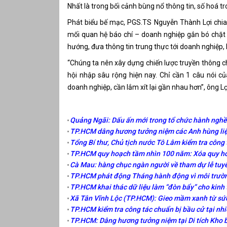
Nhất là trong bối cảnh bùng nổ thông tin, số hoá t
Phát biểu bế mạc, PGS.TS Nguyễn Thành Lợi chia s
mối quan hệ báo chí – doanh nghiệp gắn bó chặt 
hướng, đưa thông tin trung thực tới doanh nghiệp, 
“Chúng ta nên xây dựng chiến lược truyền thông cho
hội nhập sâu rộng hiện nay. Chỉ cần 1 câu nói c
doanh nghiệp, cần lắm xít lại gần nhau hơn”, ông 
Quảng Ngãi: Dấu ấn mới trong tổ chức hành nghề
TP.HCM dâng hương tưởng niệm các Anh hùng liệt
Tổng Bí thư, Chủ tịch nước Tô Lâm kiểm tra công tá
TP.HCM quy hoạch tầm nhìn 100 năm: Xóa quy hoạc
Cà Mau: hàng chục ngàn người về tham dự lễ tu
TP.HCM phát động Tháng hành động vì môi trường,
TP.HCM khai thác dữ liệu làm “đòn bẩy” cho kinh 
Xã Tân Vĩnh Lộc (TP.HCM): Gieo mầm xanh từ sứ
TP.HCM kiểm tra công tác chuẩn bị bầu cử tại nh
TP.HCM: Dâng hương tưởng niệm tại Di tích Kho