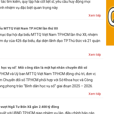
 tác tìm kiếm, quy tập hài cốt liệt sĩ, yêu cầu huy động mọi
nh nhiệm vụ đặc biệt quan trọng này.
Xem tiếp
iểu MTTQ Việt Nam TP.HCM lần thứ XII
mạc Đại hội đại biểu MTTQ Việt Nam TP.HCM lần thứ XII, nhiệm
m dự của 426 đại biểu, đại diện lãnh đạo TP.Thủ Đức và 21 quận
Xem tiếp
 học vụ số’: Mỗi công dân là một hạt nhân chuyển đổi số
.HCM và Uỷ ban MTTQ Việt Nam TP.HCM đồng chủ trì, đơn vị
âm Chuyển đổi số TP.HCM phối hợp với Sở Khoa học và Công
g phong trào “Bình dân học vụ số” giai đoạn 2025 – 2026.
Xem tiếp
vượt Ngã Tư Bốn Xã gần 2.400 tỷ đồng
uất với UBND TP.HCM giao nhiệm vụ lập, điều chỉnh báo cáo