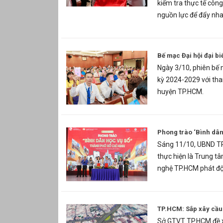
kiểm tra thực tế công
nguồn lực để đẩy nha
Bế mạc Đại hội đại b
Ngày 3/10, phiên bế 
kỳ 2024-2029 với tha
huyện TP.HCM.
Phong trào ‘Bình dân
Sáng 11/10, UBND TP
thực hiện là Trung t
nghệ TP.HCM phát độn
TP.HCM: Sắp xây cầu 
Sở GTVT TP.HCM đề x