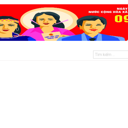
Hội Chiến sĩ cách mạng bị địch bắt tù đày TP.HCM về nguồn, trồng “Vườn cây Đại đoàn kết” tại Côn Đảo
Tướng cướp Điềm Khắ