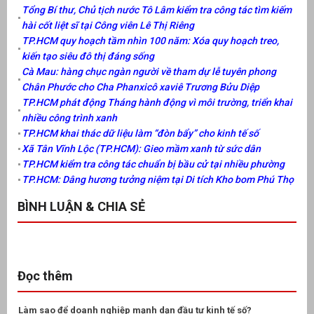
Tổng Bí thư, Chủ tịch nước Tô Lâm kiểm tra công tác tìm kiếm
hài cốt liệt sĩ tại Công viên Lê Thị Riêng
TP.HCM quy hoạch tầm nhìn 100 năm: Xóa quy hoạch treo,
kiến tạo siêu đô thị đáng sống
Cà Mau: hàng chục ngàn người về tham dự lễ tuyên phong
Chân Phước cho Cha Phanxicô xaviê Trương Bửu Diệp
TP.HCM phát động Tháng hành động vì môi trường, triển khai
nhiều công trình xanh
TP.HCM khai thác dữ liệu làm “đòn bẩy” cho kinh tế số
Xã Tân Vĩnh Lộc (TP.HCM): Gieo mầm xanh từ sức dân
TP.HCM kiểm tra công tác chuẩn bị bầu cử tại nhiều phường
TP.HCM: Dâng hương tưởng niệm tại Di tích Kho bom Phú Thọ
BÌNH LUẬN & CHIA SẺ
Đọc thêm
Làm sao để doanh nghiệp mạnh dạn đầu tư kinh tế số?