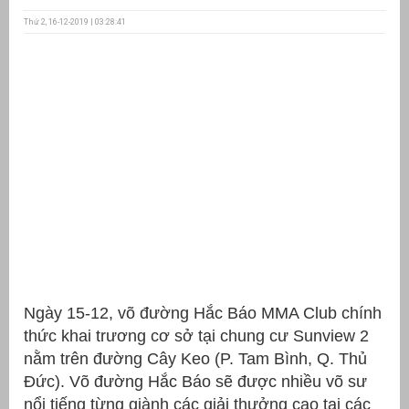
Thứ 2, 16-12-2019 | 03:28:41
ưu
ền
ng
g
Ngày 15-12, võ đường Hắc Báo MMA Club chính
n
ng
thức khai trương cơ sở tại chung cư Sunview 2
nằm trên đường Cây Keo (P. Tam Bình, Q. Thủ
Đức). Võ đường Hắc Báo sẽ được nhiều võ sư
nổi tiếng từng giành các giải thưởng cao tại các