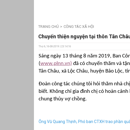
TRANG CHỦ
CÔNG TÁC XÃ HỘI
Chuyến thiện nguyện tại thôn Tân Ch
Thứ 6, 16-08-2019 | 23:14:16
Sáng ngày 13 tháng 8 năm 2019, Ban Côn
(
www.plnn.vn)
đã có chuyến thăm và tặng
Tân Châu, xã Lộc Châu, huyện Bảo Lộc, t
Đoàn công tác chúng tôi hỏi thăm nhà chị 
biết. Không chỉ gia đình chị có hoàn cảnh
chung thủy vợ chồng.
Ông Vũ Quang Thịnh, Phó ban CTXH trao phần quà tr