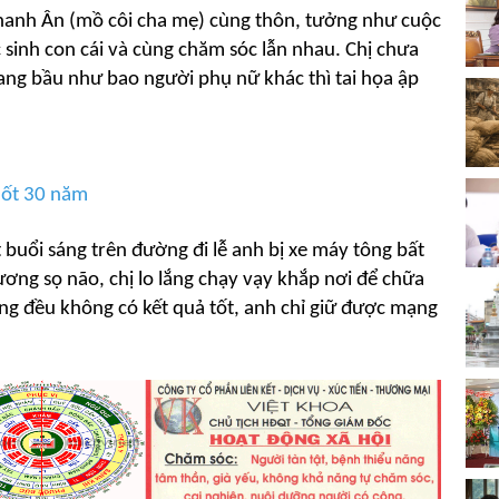
hanh Ân (mồ côi cha mẹ) cùng thôn, tưởng như cuộc
inh con cái và cùng chăm sóc lẫn nhau. Chị chưa
g bầu như bao người phụ nữ khác thì tai họa ập
uốt 30 năm
 buổi sáng trên đường đi lễ anh bị xe máy tông bất
ương sọ não, chị lo lắng chạy vạy khắp nơi để chữa
ưng đều không có kết quả tốt, anh chỉ giữ được mạng