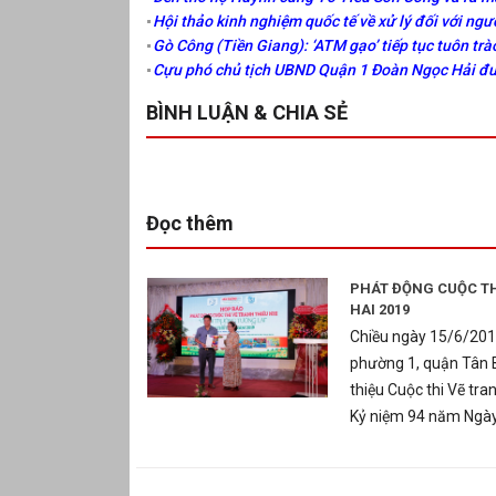
Hội thảo kinh nghiệm quốc tế về xử lý đối với ng
Gò Công (Tiền Giang): ‘ATM gạo’ tiếp tục tuôn trà
Cựu phó chủ tịch UBND Quận 1 Đoàn Ngọc Hải đượ
BÌNH LUẬN & CHIA SẺ
Đọc thêm
PHÁT ĐỘNG CUỘC THI
HAI 2019
Chiều ngày 15/6/2019
phường 1, quận Tân B
thiệu Cuộc thi Vẽ tran
Kỷ niệm 94 năm Ngày