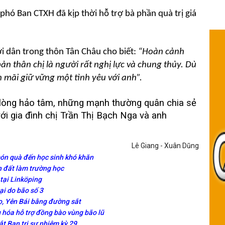
hó Ban CTXH đã kịp thời hỗ trợ bà phần quà trị giá
ời dân trong thôn Tân Châu cho biết:
“Hoàn cảnh
n thân chị là người rất nghị lực và chung thủy. Dù
 mãi giữ vững một tình yêu với anh”.
 lòng hảo tâm, những mạnh thường quân chia sẻ
với gia đình chị Trần Thị Bạch Nga và anh
Lê Giang - Xuân Dũng
ón quà đến học sinh khó khăn
 đất làm trường học
 tại Linköping
ại do bão số 3
ọ, Yên Bái bằng đường sắt
 hóa hỗ trợ đồng bào vùng bão lũ
t Ban trị sự nhiệm kỳ 29