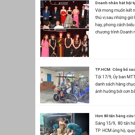
Doanh nhân hát hội tụ
Với mong muốn kết n
thú vị sau những giờ
hay, phong cách biểu 
chương trình Doanh 
TP.HCM: Công bố sao 
Tối 17/9, Ủy ban MT
danh sách hàng chục
ảnh hưởng bởi cơn bã
Hơn 80 tấn hàng cứu 
Sáng 15/9, 80 tấn hà
TP .HCM ủng hộ, quy