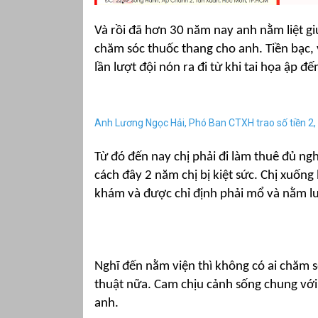
Và rồi đã hơn 30 năm nay anh nằm liệt gi
chăm sóc thuốc thang cho anh. Tiền bạc,
lần lượt đội nón ra đi từ khi tai họa ập đế
Anh Lương Ngọc Hải, Phó Ban CTXH trao số tiền 2,
Từ đó đến nay chị phải đi làm thuê đủ n
cách đây 2 năm chị bị kiệt sức. Chị xuố
khám và được chỉ định phải mổ và nằm lư
Nghĩ đến nằm viện thì không có ai chăm 
thuật nữa. Cam chịu cảnh sống chung với
anh.