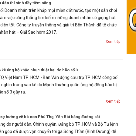
 dàn thí sinh đầy tiềm năng
ối Doanh nhân trên khắp mọi miền đất nước, tạo một sân chơi
 làm việc căng thẳng tìm kiếm những doanh nhân có giọng hát
diễn tốt. Công ty truyền thông và giải trí Bến Thành đã tổ chức
nhân hát – Giải Sao hôm 2017.
Xem tiếp
kê ủng hộ khắc phục thiệt hại do bão số 3
TQ Việt Nam TP .HCM - Ban Vận động cứu trợ TP .HCM công bố
 nghìn trang sao kê do Mạnh thường quân ủng hộ đồng bào bị
o số 3 gây ra.
Xem tiếp
trợ hướng về bà con Phú Thọ, Yên Bái bằng đường sắt
ng do người dân, Chính quyền, Đảng bộ TP .HCM và Bộ Tư lệnh
ên góp đã được vận chuyển tới ga Sóng Thần (Bình Dương) để