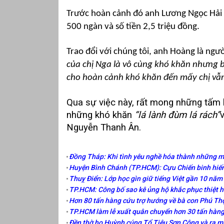
Trước hoàn cảnh đó anh Lương Ngọc Hải p
500 ngàn và số tiền 2,5 triệu đồng.
Trao đổi với chúng tôi, anh Hoàng là ngư
của chị Nga là vô cùng khó khăn nhưng bả
cho hoàn cảnh khó khăn đến mấy chị vẫn
Qua sự việc này, rất mong những tấm
những khó khăn
“lá lành đùm lá rách”
Nguyễn Thanh Ân.
Đồng Tháp: Khi tình yêu nghề hóa thành những m
Huyện Bình Chánh (TP.HCM): Cựu Chiến binh hiến
Thuỵ Điển: Lớp học gìn giữ tiếng Việt gần 10 năm
TP.HCM: Công bố sao kê ủng hộ khắc phục thiệt h
Hơn 80 tấn hàng cứu trợ hướng về bà con Phú Th
TP.HCM làm lễ xuất quân chuyển hơn 30 tấn hàng
Đền thờ họ Huỳnh cúng Tổ Tiêu Sơn Công và ra mắ