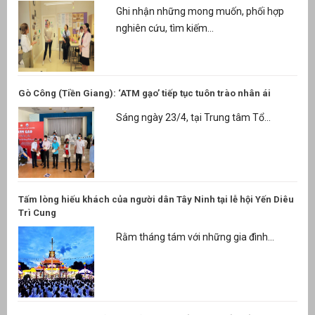
Ghi nhận những mong muốn, phối hợp
nghiên cứu, tìm kiếm...
Gò Công (Tiền Giang): ‘ATM gạo’ tiếp tục tuôn trào nhân ái
Sáng ngày 23/4, tại Trung tâm Tổ...
Tấm lòng hiếu khách của người dân Tây Ninh tại lễ hội Yến Diêu
Trì Cung
Rằm tháng tám với những gia đình...