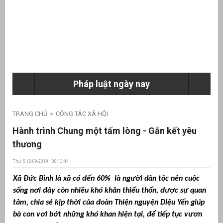
ưu
ền
ng
Pháp luật ngày nay
g
TRANG CHỦ
CÔNG TÁC XÃ HỘI
Hành trình Chung một tấm lòng - Gắn kết yêu
thương
Thứ 5, 12-09-2019 | 00:13:44
n
Xã Đức Bình là xã có đến 60% là người dân tộc nên cuộc
ng
sống nơi đây còn nhiều khó khăn thiếu thốn, được sự quan
tâm, chia sẻ kịp thời của đoàn Thiện nguyện Diệu Yến giúp
bà con vơi bớt những khó khan hiện tại, để tiếp tục vươn