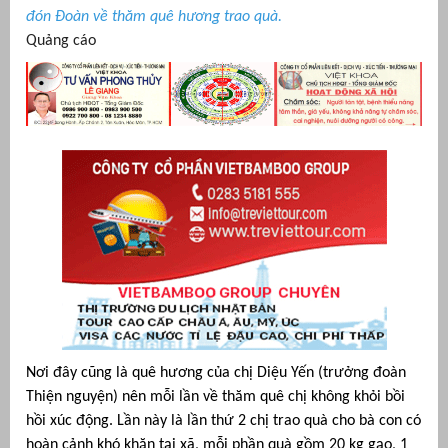
đón Đoàn về thăm quê hương trao quà.
át
Quảng cáo
”
Nơi đây cũng là quê hương của chị Diệu Yến (trưởng đoàn
Thiện nguyện) nên mỗi lần về thăm quê chị không khỏi bồi
hồi xúc động. Lần này là lần thứ 2 chị trao quà cho bà con có
hoàn cảnh khó khăn tại xã, mỗi phần quà gồm 20 kg gạo, 1