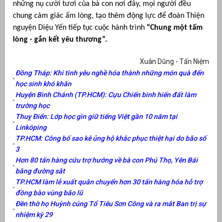
những nụ cười tươi của bà con nơi đây, mọi người đều
chung cảm giác ấm lòng, tạo thêm động lực để đoàn Thiện
nguyện Diệu Yến tiếp tục cuộc hành trình
“Chung một tấm
lòng - gắn kết yêu thương”.
Xuân Dũng - Tấn Niệm
Đồng Tháp: Khi tình yêu nghề hóa thành những món quà đến
học sinh khó khăn
Huyện Bình Chánh (TP.HCM): Cựu Chiến binh hiến đất làm
trường học
Thuỵ Điển: Lớp học gìn giữ tiếng Việt gần 10 năm tại
Linköping
TP.HCM: Công bố sao kê ủng hộ khắc phục thiệt hại do bão số
3
Hơn 80 tấn hàng cứu trợ hướng về bà con Phú Thọ, Yên Bái
bằng đường sắt
TP.HCM làm lễ xuất quân chuyển hơn 30 tấn hàng hóa hỗ trợ
đồng bào vùng bão lũ
Đền thờ họ Huỳnh cúng Tổ Tiêu Sơn Công và ra mắt Ban trị sự
nhiệm kỳ 29