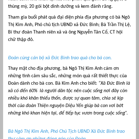
thùng mỳ, 20 gói bột dinh dưỡng và kem đánh răng.
Tham gia buổi phát quà đại diện phía địa phương có bà Ngô
Thị Kim Anh, Phó chủ tịch UBND xã Đức Bình; Bà Trần Thị Lệ,
Bí thư đoàn Thanh niên xã và ông Nguyễn Tân Cổ, CT hội
chữ thập đỏ.
Đoàn cùng cán bộ xã Đức Bình trao quà cho bà con.
Thay mặt cho địa phương, bà Ngô Thị Kim Anh cám ơn
những tình cảm sâu sắc, những món quà rất thiết thực của
Đoàn dành cho bà con. Bà Kim Anh cho biết:
“Xã Đức Bình là
xã có đến 60% là người dân tộc nên cuộc sống nơi đây còn
nhiều khó khăn thiếu thốn, được sự quan tâm, chia sẻ kịp
thời của đoàn Thiện nguyện Diệu Yến giúp bà con vơi bớt
những khó khan hiện tại, để tiếp tục vươn trong cuộc sống”.
Bà Ngô Thị Kim Anh, Phó Chủ Tịch UBND Xã Đức Bình trao
thư cảm ơn những đóng góp của Đoàn.