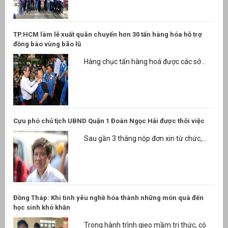
TP.HCM làm lễ xuất quân chuyển hơn 30 tấn hàng hóa hỗ trợ
đồng bào vùng bão lũ
Hàng chục tấn hàng hoá được các sở...
Cựu phó chủ tịch UBND Quận 1 Đoàn Ngọc Hải được thôi việc
Sau gần 3 tháng nộp đơn xin từ chức,...
Đồng Tháp: Khi tình yêu nghề hóa thành những món quà đến
học sinh khó khăn
Trong hành trình gieo mầm tri thức, có