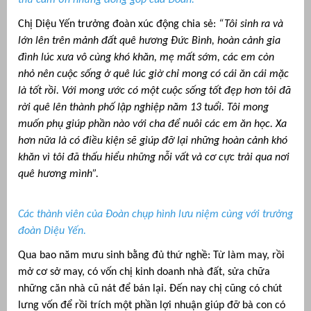
Chị Diệu Yến trưởng đoàn xúc động chia sẻ:
“Tôi sinh ra và
lớn lên trên mảnh đất quê hương Đức Bình, hoàn cảnh gia
đình lúc xưa vô cùng khó khăn, mẹ mất sớm, các em còn
nhỏ nên cuộc sống ở quê lúc giờ chỉ mong có cái ăn cái mặc
là tốt rồi. Với mong ước có một cuộc sống tốt đẹp hơn tôi đã
rời quê lên thành phố lập nghiệp năm 13 tuổi. Tôi mong
muốn phụ giúp phần nào với cha để nuôi các em ăn học. Xa
hơn nữa là có điều kiện sẽ giúp đỡ lại những hoàn cảnh khó
khăn vì tôi đã thấu hiểu những nỗi vất vả cơ cực trải qua nơi
quê hương mình”.
Các thành viên của Đoàn chụp hình lưu niệm cùng với trưởng
đoàn Diệu Yến.
Qua bao năm mưu sinh bằng đủ thứ nghề: Từ làm may, rồi
mở cơ sở may, có vốn chị kinh doanh nhà đất, sửa chữa
những căn nhà cũ nát để bán lại. Đến nay chị cũng có chút
lưng vốn để rồi trích một phần lợi nhuận giúp đỡ bà con có