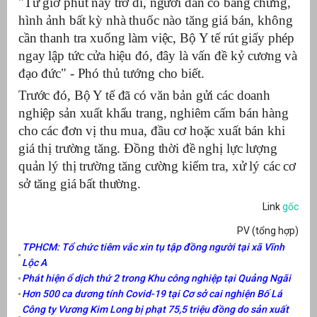
"Từ giờ phút này trở đi, người dân có bằng chứng,
hình ảnh bất kỳ nhà thuốc nào tăng giá bán, không
át
cần thanh tra xuống làm việc, Bộ Y tế rút giấy phép
ngay lập tức cửa hiệu đó, đây là vấn đề kỷ cương và
đạo đức" - Phó thủ tướng cho biết.
Trước đó, Bộ Y tế đã có văn bản gửi các doanh
”
nghiệp sản xuất khẩu trang, nghiêm cấm bán hàng
cho các đơn vị thu mua, đầu cơ hoặc xuất bán khi
giá thị trường tăng. Đồng thời đề nghị lực lượng
quản lý thị trường tăng cường kiểm tra, xử lý các cơ
sở tăng giá bất thường.
Link
gốc
PV (tổng hợp)
TPHCM: Tổ chức tiêm vắc xin tụ tập đồng người tại xã Vĩnh
Lộc A
Phát hiện ổ dịch thứ 2 trong Khu công nghiệp tại Quảng Ngãi
Hơn 500 ca dương tính Covid-19 tại Cơ sở cai nghiện Bố Lá
Công ty Vương Kim Long bị phạt 75,5 triệu đồng do sản xuất