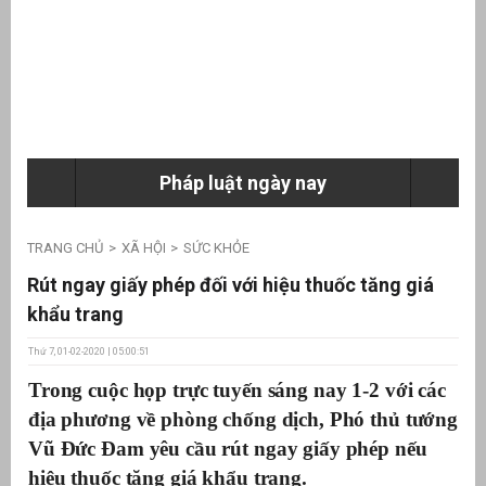
ưu
ền
ng
Pháp luật ngày nay
g
TRANG CHỦ
XÃ HỘI
SỨC KHỎE
Rút ngay giấy phép đối với hiệu thuốc tăng giá
khẩu trang
Thứ 7, 01-02-2020 | 05:00:51
n
Trong cuộc họp trực tuyến sáng nay 1-2 với các
ng
địa phương về phòng chống dịch, Phó thủ tướng
Vũ Đức Đam yêu cầu rút ngay giấy phép nếu
hiệu thuốc tăng giá khẩu trang.