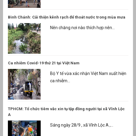
Bình Chánh: Cải thiện kênh rạch để thoát nước trong mùa mưa
Nên chăng nơi nào thích hợp nên...
Ca nhiễm Covid-19 thứ 21 tại Việt Nam
Bộ Y tế vừa xác nhận Việt Nam xuất hiện
ca nhiễm...
TPHCM: Tổ chức tiêm vắc xin tụ tập đồng người tại xã Vĩnh Lộc
A
Sáng ngày 28/9 , xã Vĩnh Lộc A ,...