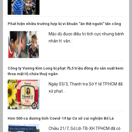
Phát hiện nhiều trường hợp bị vi khuẩn “ăn thịt người” tấn công
Mặc dù được điều trị tích cực nhưng bệnh
nhân H. vẫn...
Công ty Vương Kim Long bị phạt 75,5 triệu đồng do sản xuất kem
thoa mặt IQ chứa thuỷ ngân
Ngày 03/3, Thanh tra Sở Y tế TP.HCM đã
xử phạt...
Hơn 500 ca dương tính Covid-19 tại Cơ sở cai nghiện Bố Lá
Chiều 21/7, Sở LĐ-TB-XH TPHCM đã có