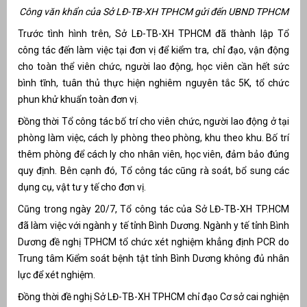
Công văn khẩn của Sở LĐ-TB-XH TPHCM gửi đến UBND TPHCM
át
Trước tình hình trên, Sở LĐ-TB-XH TPHCM đã thành lập Tổ
công tác đến làm việc tại đơn vị để kiểm tra, chỉ đạo, vận động
cho toàn thể viên chức, người lao động, học viên cần hết sức
bình tĩnh, tuân thủ thực hiện nghiêm nguyên tắc 5K, tổ chức
phun khử khuẩn toàn đơn vị.
”
Đồng thời Tổ công tác bố trí cho viên chức, người lao động ở tại
phòng làm việc, cách ly phòng theo phòng, khu theo khu. Bố trí
thêm phòng để cách ly cho nhân viên, học viên, đảm bảo đúng
quy định. Bên cạnh đó, Tổ công tác cũng rà soát, bổ sung các
dụng cụ, vật tư y tế cho đơn vị.
Cũng trong ngày 20/7, Tổ công tác của Sở LĐ-TB-XH TP.HCM
đã làm việc với ngành y tế tỉnh Bình Dương. Ngành y tế tỉnh Bình
Dương đề nghị TPHCM tổ chức xét nghiệm khẳng định PCR do
Trung tâm Kiểm soát bệnh tật tỉnh Bình Dương không đủ nhân
lực để xét nghiệm.
Đồng thời đề nghị Sở LĐ-TB-XH TPHCM chỉ đạo Cơ sở cai nghiện