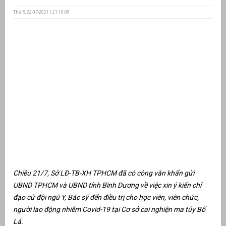
Thứ 5, 22-07-2021 | 21:10:09
ưu
ền
ng
g
n
Chiều 21/7, Sở LĐ-TB-XH TPHCM đã có công văn khẩn gửi
ng
UBND TPHCM và UBND tỉnh Bình Dương về việc xin ý kiến chỉ
đạo cử đội ngũ Y, Bác sỹ đến điều trị cho học viên, viên chức,
người lao động nhiễm Covid-19 tại Cơ sở cai nghiện ma túy Bố
Lá.