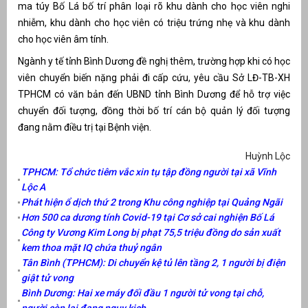
ma túy Bố Lá bố trí phân loại rõ khu dành cho học viên nghi
nhiễm, khu dành cho học viên có triệu trứng nhẹ và khu dành
cho học viên âm tính.
Ngành y tế tỉnh Bình Dương đề nghị thêm, trường hợp khi có học
viên chuyển biến nặng phải đi cấp cứu, yêu cầu Sở LĐ-TB-XH
TPHCM có văn bản đến UBND tỉnh Bình Dương để hỗ trợ việc
chuyển đối tượng, đồng thời bố trí cán bộ quản lý đối tượng
đang nằm điều trị tại Bệnh viện.
Huỳnh Lộc
TPHCM: Tổ chức tiêm vắc xin tụ tập đồng người tại xã Vĩnh
Lộc A
Phát hiện ổ dịch thứ 2 trong Khu công nghiệp tại Quảng Ngãi
Hơn 500 ca dương tính Covid-19 tại Cơ sở cai nghiện Bố Lá
Công ty Vương Kim Long bị phạt 75,5 triệu đồng do sản xuất
kem thoa mặt IQ chứa thuỷ ngân
Tân Bình (TPHCM): Di chuyển kệ tủ lên tầng 2, 1 người bị điện
giật tử vong
Bình Dương: Hai xe máy đối đầu 1 người tử vong tại chỗ,
người còn lại đang nguy kịch