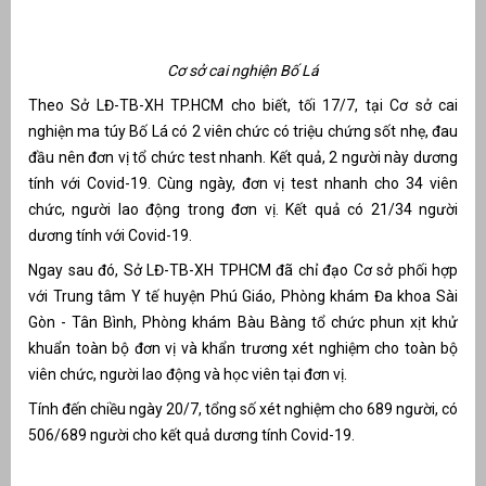
Cơ sở cai nghiện Bố Lá
Theo Sở LĐ-TB-XH TP.HCM cho biết, tối 17/7, tại Cơ sở cai
nghiện ma túy Bố Lá có 2 viên chức có triệu chứng sốt nhẹ, đau
đầu nên đơn vị tổ chức test nhanh. Kết quả, 2 người này dương
tính với Covid-19. Cùng ngày, đơn vị test nhanh cho 34 viên
chức, người lao động trong đơn vị. Kết quả có 21/34 người
dương tính với Covid-19.
Ngay sau đó, Sở LĐ-TB-XH TPHCM đã chỉ đạo Cơ sở phối hợp
g
với Trung tâm Y tế huyện Phú Giáo, Phòng khám Đa khoa Sài
Gòn - Tân Bình, Phòng khám Bàu Bàng tổ chức phun xịt khử
khuẩn toàn bộ đơn vị và khẩn trương xét nghiệm cho toàn bộ
viên chức, người lao động và học viên tại đơn vị.
g
Tính đến chiều ngày 20/7, tổng số xét nghiệm cho 689 người, có
506/689 người cho kết quả dương tính Covid-19.