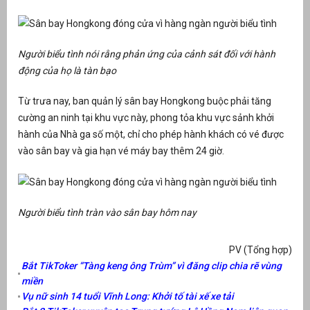
Người biểu tình nói rằng phản ứng của cảnh sát đối với hành
động của họ là tàn bạo
Từ trưa nay, ban quản lý sân bay Hongkong buộc phải tăng
cường an ninh tại khu vực này, phong tỏa khu vực sảnh khởi
hành của Nhà ga số một, chỉ cho phép hành khách có vé được
vào sân bay và gia hạn vé máy bay thêm 24 giờ.
Người biểu tình tràn vào sân bay hôm nay
PV (Tổng hợp)
Bắt TikToker “Tàng keng ông Trùm” vì đăng clip chia rẽ vùng
miền
Vụ nữ sinh 14 tuổi Vĩnh Long: Khởi tố tài xế xe tải