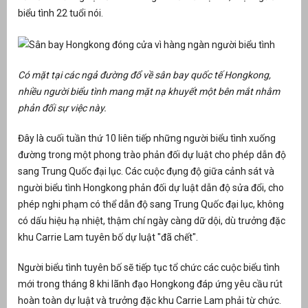
biểu tình 22 tuổi nói.
Có mặt tại các ngả đường đổ về sân bay quốc tế Hongkong,
nhiều người biểu tình mang mặt nạ khuyết một bên mắt nhằm
phản đối sự việc này.
Đây là cuối tuần thứ 10 liên tiếp những người biểu tình xuống
đường trong một phong trào phản đối dự luật cho phép dẫn độ
sang Trung Quốc đại lục. Các cuộc đụng độ giữa cảnh sát và
người biểu tình Hongkong phản đối dự luật dẫn độ sửa đổi, cho
phép nghi phạm có thể dẫn độ sang Trung Quốc đại lục, không
có dấu hiệu hạ nhiệt, thậm chí ngày càng dữ dội, dù trưởng đặc
khu Carrie Lam tuyên bố dự luật "đã chết".
Người biểu tình tuyên bố sẽ tiếp tục tổ chức các cuộc biểu tình
mới trong tháng 8 khi lãnh đạo Hongkong đáp ứng yêu cầu rút
hoàn toàn dự luật và trưởng đặc khu Carrie Lam phải từ chức.