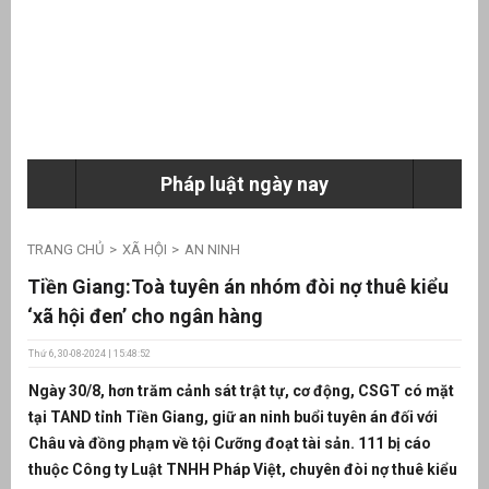
ưu
ền
ng
Pháp luật ngày nay
g
TRANG CHỦ
XÃ HỘI
AN NINH
Tiền Giang:Toà tuyên án nhóm đòi nợ thuê kiểu
‘xã hội đen’ cho ngân hàng
Thứ 6, 30-08-2024 | 15:48:52
n
Ngày 30/8, hơn trăm cảnh sát trật tự, cơ động, CSGT có mặt
ng
tại TAND tỉnh Tiền Giang, giữ an ninh buổi tuyên án đối với
Châu và đồng phạm về tội Cưỡng đoạt tài sản. 111 bị cáo
thuộc Công ty Luật TNHH Pháp Việt, chuyên đòi nợ thuê kiểu