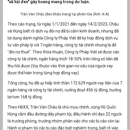
"xã hội đen" gây hoang mang trong dư luận.
Trần Văn Châu (đeo khẩu trang) tại phiên tòa (Ảnh: N.A).
Theo cáo trạng, từ ngày 1/1/2021 đến ngày 14/2/2023, Châu
và Hùng biết rõ dịch vụ đòi nợ đã bị cấm kinh doanh, nhưng đã
lợi dụng danh nghĩa Công ty Pháp Việt để ký hợp đồng dịch vụ
tư vấn pháp lý với 7 ngân hàng, công ty tài chính nhưng là để
"đòi nợ thuê". Theo thỏa thuận, Công ty Pháp Việt sẽ được các
công ty tài chính, ngân hàng trích 18-50% trên tổng số tiền đã
thu hồi được (tùy thuộc vào thời gian nợ xấu của người vay
được thể hiện trong từng hợp đồng vay).
g
Tổng cộng, họ đã uy hiếp tinh thần 172.629 người vay tiền của 7
ngân hàng và công ty tài chính, cưỡng đoạt 456 tỷ đồng, hưởng
lợi hơn 168 tỷ đồng.
Theo HĐXX, Trần Văn Châu là chủ mưu chính, cùng Hồ Quốc
g
Hùng cầm đầu đường dây phạm tội, điều hành chỉ đạo 22 người
là trưởng phòng, trưởng nhóm phân việc cho các bị cáo còn lại.
Hành vi phạm tội các bị cáo đặc biệt nghiêm trọng, biết rõ việc