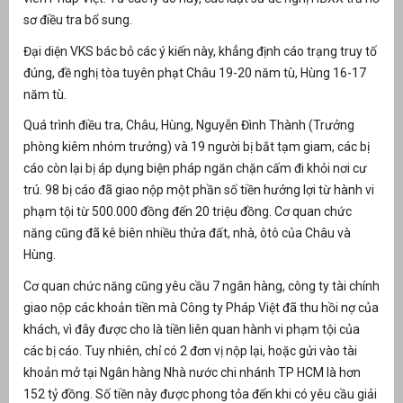
sơ điều tra bổ sung.
Đại diện VKS bác bỏ các ý kiến này, khẳng định cáo trạng truy tố
đúng, đề nghị tòa tuyên phạt Châu 19-20 năm tù, Hùng 16-17
năm tù.
Quá trình điều tra, Châu, Hùng, Nguyễn Đình Thành (Trưởng
phòng kiêm nhóm trưởng) và 19 người bị bắt tạm giam, các bị
cáo còn lại bị áp dụng biện pháp ngăn chặn cấm đi khỏi nơi cư
trú. 98 bị cáo đã giao nộp một phần số tiền hưởng lợi từ hành vi
phạm tội từ 500.000 đồng đến 20 triệu đồng. Cơ quan chức
năng cũng đã kê biên nhiều thửa đất, nhà, ôtô của Châu và
Hùng.
Cơ quan chức năng cũng yêu cầu 7 ngân hàng, công ty tài chính
giao nộp các khoản tiền mà Công ty Pháp Việt đã thu hồi nợ của
khách, vì đây được cho là tiền liên quan hành vi phạm tội của
các bị cáo. Tuy nhiên, chỉ có 2 đơn vị nộp lại, hoặc gửi vào tài
khoản mở tại Ngân hàng Nhà nước chi nhánh TP HCM là hơn
152 tỷ đồng. Số tiền này được phong tỏa đến khi có yêu cầu giải