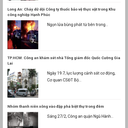
Long An: Cháy dữ dội Công ty thuốc bảo vệ thực vật trong Khu
công nghiệp Hạnh Phúc
Ngọn lửa bùng phát từ bên trong...
TP.HCM: Công an khám xét nhà Tổng giám đốc Quốc Cường Gia
Lai
Ngày 19.7, lực lượng cảnh sát cơ động,
Cơ quan CSĐT Bộ...
Nhóm thanh niên xông vào đập phá biệt thự trong đêm
Sáng 27/2, Công an quận Ngũ Hành...