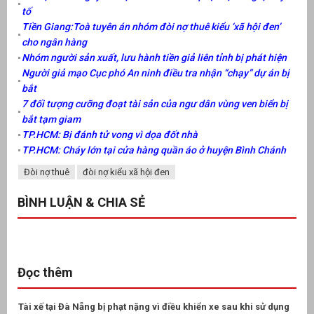
tố
Tiền Giang:Toà tuyên án nhóm đòi nợ thuê kiểu ‘xã hội đen’
cho ngân hàng
Nhóm người sản xuất, lưu hành tiền giả liên tỉnh bị phát hiện
Người giả mạo Cục phó An ninh điều tra nhận “chạy” dự án bị
bắt
7 đối tượng cưỡng đoạt tài sản của ngư dân vùng ven biển bị
bắt tạm giam
TP.HCM: Bị đánh tử vong vì dọa đốt nhà
TP.HCM: Cháy lớn tại cửa hàng quần áo ở huyện Bình Chánh
Đòi nợ thuê
đòi nợ kiểu xã hội đen
BÌNH LUẬN & CHIA SẺ
Đọc thêm
Tài xế tại Đà Nẵng bị phạt nặng vì điều khiển xe sau khi sử dụng