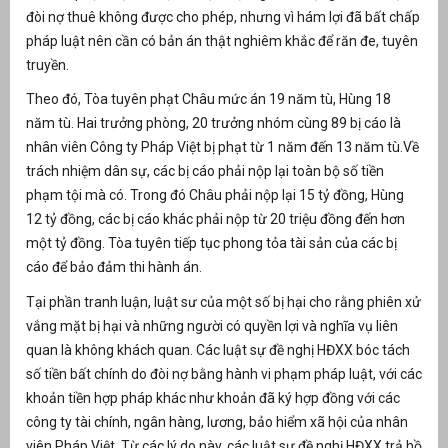
đòi nợ thuê không được cho phép, nhưng vì hám lợi đã bất chấp
át
pháp luật nên cần có bản án thật nghiêm khắc để răn đe, tuyên
truyền.
Theo đó, Tòa tuyên phạt Châu mức án 19 năm tù, Hùng 18
năm tù. Hai trưởng phòng, 20 trưởng nhóm cùng 89 bị cáo là
”
nhân viên Công ty Pháp Việt bị phạt từ 1 năm đến 13 năm tù.Về
trách nhiệm dân sự, các bị cáo phải nộp lại toàn bộ số tiền
phạm tội mà có. Trong đó Châu phải nộp lại 15 tỷ đồng, Hùng
12 tỷ đồng, các bị cáo khác phải nộp từ 20 triệu đồng đến hơn
một tỷ đồng. Tòa tuyên tiếp tục phong tỏa tài sản của các bị
cáo để bảo đảm thi hành án.
Tại phần tranh luận, luật sư của một số bị hại cho rằng phiên xử
vắng mặt bị hại và những người có quyền lợi và nghĩa vụ liên
quan là không khách quan. Các luật sự đề nghị HĐXX bóc tách
số tiền bất chính do đòi nợ bằng hành vi phạm pháp luật, với các
khoản tiền hợp pháp khác như khoản đã ký hợp đồng với các
công ty tài chính, ngân hàng, lương, bảo hiểm xã hội của nhân
viên Pháp Việt. Từ các lý do này, các luật sư đề nghị HĐXX trả hồ