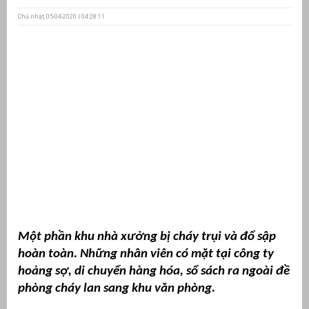
Chủ nhật, 05-04-2020 | 04:28:11
ưu
ền
ng
g
Một phần khu nhà xưởng bị cháy trụi và đổ sập
n
ng
hoàn toàn. Những nhân viên có mặt tại công ty
hoảng sợ, di chuyển hàng hóa, sổ sách ra ngoài đề
phòng cháy lan sang khu văn phòng.