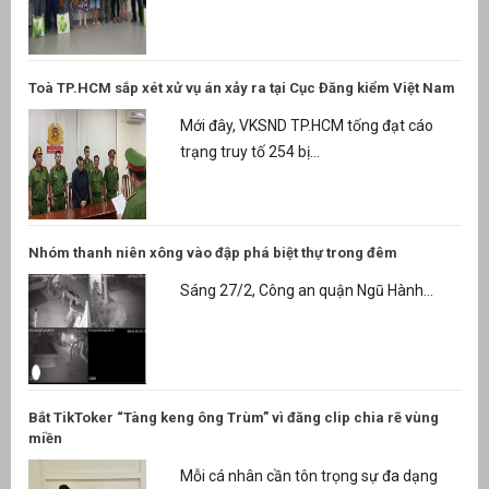
Toà TP.HCM sắp xét xử vụ án xảy ra tại Cục Đăng kiểm Việt Nam
Mới đây, VKSND TP.HCM tống đạt cáo
trạng truy tố 254 bị...
Nhóm thanh niên xông vào đập phá biệt thự trong đêm
Sáng 27/2, Công an quận Ngũ Hành...
Bắt TikToker “Tàng keng ông Trùm” vì đăng clip chia rẽ vùng
miền
Mỗi cá nhân cần tôn trọng sự đa dạng