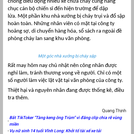
chóng điều động nhiều xe chữa cháy cùng hàng
chục cán bộ chiến sĩ đến hiện trường để dập
át
lửa.
Một phần khu nhà xưởng bị cháy trụi và đổ sập
hoàn toàn. Những nhân viên có mặt tại công ty
hoảng sợ, di chuyển hàng hóa, sổ sách ra ngoài đề
phòng cháy lan sang khu văn phòng.
”
Một góc nhà xưởng bị cháy sập
Rất may hôm nay chủ nhật nên công nhân được
nghỉ làm, tránh thương vong về người. Chỉ có một
số người làm việc lặt vặt tại văn phòng của công ty.
Thiệt hại và nguyên nhân đang được thống kê, điều
tra thêm.
Quang Thịnh
Bắt TikToker “Tàng keng ông Trùm” vì đăng clip chia rẽ vùng
miền
Vụ nữ sinh 14 tuổi Vĩnh Long: Khởi tố tài xế xe tải