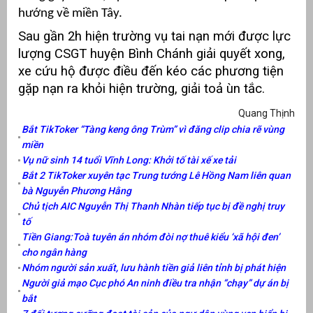
hướng về miền Tây.
át
Sau gần 2h hiện trường vụ tai nạn mới được lực
lượng CSGT huyện Bình Chánh giải quyết xong,
xe cứu hộ được điều đến kéo các phương tiện
gặp nạn ra khỏi hiện trường, giải toả ùn tắc.
”
Quang Thịnh
Bắt TikToker “Tàng keng ông Trùm” vì đăng clip chia rẽ vùng
miền
Vụ nữ sinh 14 tuổi Vĩnh Long: Khởi tố tài xế xe tải
Bắt 2 TikToker xuyên tạc Trung tướng Lê Hồng Nam liên quan
bà Nguyễn Phương Hằng
Chủ tịch AIC Nguyễn Thị Thanh Nhàn tiếp tục bị đề nghị truy
tố
Tiền Giang:Toà tuyên án nhóm đòi nợ thuê kiểu ‘xã hội đen’
cho ngân hàng
Nhóm người sản xuất, lưu hành tiền giả liên tỉnh bị phát hiện
Người giả mạo Cục phó An ninh điều tra nhận “chạy” dự án bị
bắt