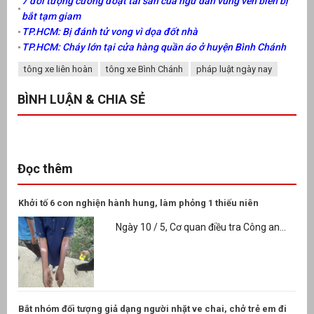
7 đối tượng cưỡng đoạt tài sản của ngư dân vùng ven biển bị
bắt tạm giam
TP.HCM: Bị đánh tử vong vì dọa đốt nhà
TP.HCM: Cháy lớn tại cửa hàng quần áo ở huyện Bình Chánh
tông xe liên hoàn
tông xe Bình Chánh
pháp luật ngày nay
BÌNH LUẬN & CHIA SẺ
Đọc thêm
Khởi tố 6 con nghiện hành hung, làm phỏng 1 thiếu niên
Ngày 10 / 5, Cơ quan điều tra Công an...
Bắt nhóm đối tượng giả dạng người nhặt ve chai, chở trẻ em đi