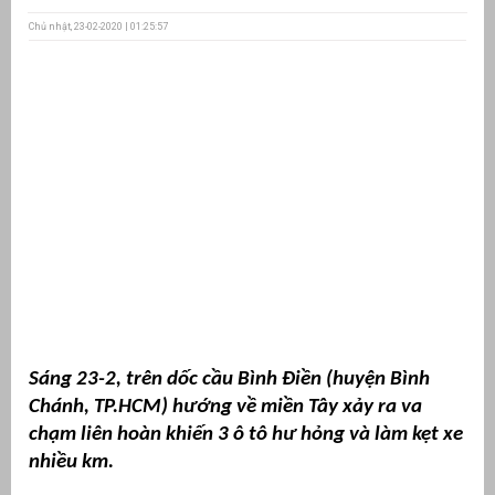
Chủ nhật, 23-02-2020 | 01:25:57
ưu
ền
ng
g
Sáng 23-2, trên dốc cầu Bình Điền (huyện Bình
n
ng
Chánh, TP.HCM) hướng về miền Tây xảy ra va
chạm liên hoàn khiến 3 ô tô hư hỏng và làm kẹt xe
nhiều km.