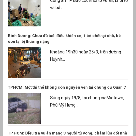
Công an TP Bảo Lộc khởi tố vụ án, khởi tố
và bắt...
Bình Dương: Chưa đủ tuổi điều khiển xe, 1 bé chết tại chỗ, bé
còn lại bị thương nặng
Khoảng 19h30 ngày 25/3, trên đường
Huỳnh...
TPHCM: Một thi thể không còn nguyên vẹn tại chung cư Quận 7
Sáng ngày 19/8, tại chung cư Midtown,
Phú Mỹ Hưng...
TP.HCM: Điều tra vụ án mạng 3 người tử vong, châm lửa đốt nhà