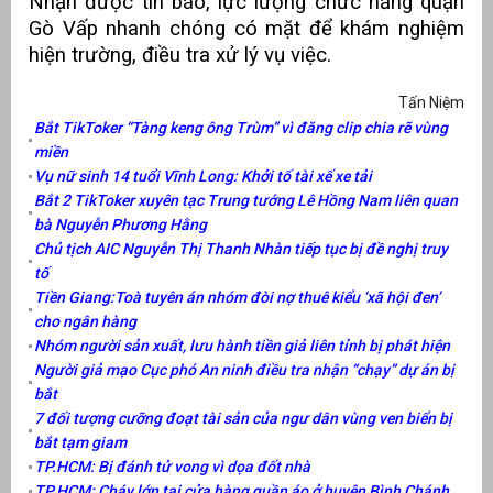
Nhận được tin báo, lực lượng chức năng quận
Gò Vấp nhanh chóng có mặt để khám nghiệm
át
hiện trường, điều tra xử lý vụ việc.
Tấn Niệm
Bắt TikToker “Tàng keng ông Trùm” vì đăng clip chia rẽ vùng
miền
”
Vụ nữ sinh 14 tuổi Vĩnh Long: Khởi tố tài xế xe tải
Bắt 2 TikToker xuyên tạc Trung tướng Lê Hồng Nam liên quan
bà Nguyễn Phương Hằng
Chủ tịch AIC Nguyễn Thị Thanh Nhàn tiếp tục bị đề nghị truy
tố
Tiền Giang:Toà tuyên án nhóm đòi nợ thuê kiểu ‘xã hội đen’
cho ngân hàng
Nhóm người sản xuất, lưu hành tiền giả liên tỉnh bị phát hiện
Người giả mạo Cục phó An ninh điều tra nhận “chạy” dự án bị
bắt
7 đối tượng cưỡng đoạt tài sản của ngư dân vùng ven biển bị
bắt tạm giam
TP.HCM: Bị đánh tử vong vì dọa đốt nhà
TP.HCM: Cháy lớn tại cửa hàng quần áo ở huyện Bình Chánh