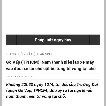
ưu
ền
ng
Pháp luật ngày nay
g
TRANG CHỦ
XÃ HỘI
AN NINH
Gò Vấp (TPHCM): Nam thanh niên lao xe máy
vào đuôi xe tải chở cột bê tông tử vong tại chỗ
Thứ 7, 11-04-2020 | 00:22:26
n
Khoảng 20h30 ngày 10/4, tại dốc cầu Trường Đai
ng
(quận Gò Vấp, TPHCM) đã xảy ra tai nạn khiến
nam thanh niên tử vong tại chỗ.