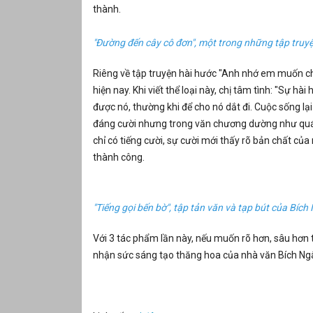
thành.
"Đường đến cây cô đơn", một trong những tập truy
Riêng về tập truyện hài hước "Anh nhớ em muốn chết
hiện nay. Khi viết thể loại này, chị tâm tình: "Sự 
được nó, thường khi để cho nó dắt đi. Cuộc sống l
đáng cười nhưng trong văn chương dường như quá
chỉ có tiếng cười, sự cười mới thấy rõ bản chất của
thành công.
"Tiếng gọi bến bờ", tập tản văn và tạp bút của Bích
Với 3 tác phẩm lần này, nếu muốn rõ hơn, sâu hơn t
nhận sức sáng tạo thăng hoa của nhà văn Bích Ng