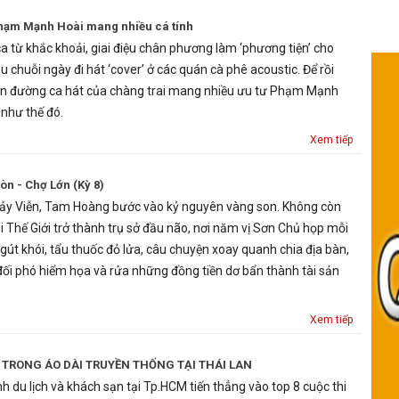
hạm Mạnh Hoài mang nhiều cá tính
ca từ khắc khoải, giai điệu chân phương làm ‘phương tiện’ cho
ầu chuỗi ngày đi hát ‘cover’ ở các quán cà phê acoustic. Để rồi
on đường ca hát của chàng trai mang nhiều ưu tư Phạm Mạnh
 như thế đó.
Xem tiếp
n - Chợ Lớn (Kỳ 8)
Bảy Viễn, Tam Hoàng bước vào kỷ nguyên vàng son. Không còn
ại Thế Giới trở thành trụ sở đầu não, nơi năm vị Sơn Chủ họp mỗi
gút khói, tẩu thuốc đỏ lửa, câu chuyện xoay quanh chia địa bàn,
đối phó hiểm họa và rửa những đồng tiền dơ bẩn thành tài sản
Xem tiếp
 TRONG ÁO DÀI TRUYỀN THỐNG TẠI THÁI LAN
 du lịch và khách sạn tại Tp.HCM tiến thẳng vào top 8 cuộc thi