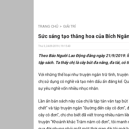
TRANG CHỦ
GIẢI TRÍ
Sức sáng tạo thăng hoa của Bích Ngâ
Thứ 3, 24-09-2019 | 19:15:43
Theo Báo Người Lao Động đăng ngày 21/9/2019: Ít 
tập sách. Ta thấy chị là cây bút đa năng, đa tài, có
Với những thể loại như truyện ngắn trữ tình, truyệ
chị sử dụng có nghề và tạo nên dấu ấn đáng kể. Qua 
sự yêu nghề vốn nhiều nhọc nhằn.
Lần ấn bản sách này của chị là tập tản văn tạp bú
chết" và tập truyện ngắn "Đường đến cây cô đơn"
cây cô đơn", chị cho biết đã viết trong nhiều năm li
truyện "Khoảnh khắc Trăm năm cô đơn", tôi manh n
qua đời nhưng phải mất một thời gian dài tôi mới h