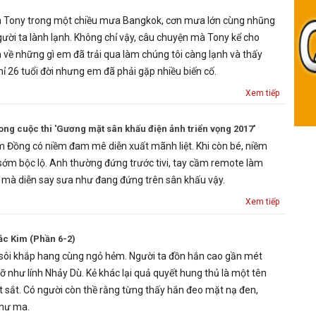
h Tony trong một chiều mưa Bangkok, cơn mưa lớn cùng nhũng
gười ta lành lạnh. Không chỉ vậy, câu chuyện mà Tony kể cho
 về những gì em đã trải qua làm chúng tôi càng lạnh và thấy
ỉ 26 tuổi đời nhưng em đã phải gặp nhiều biến cố.
Xem tiếp
rong cuộc thi 'Gương mặt sân khấu điện ảnh triển vọng 2017'
m Đồng có niềm đam mê diễn xuất mãnh liệt. Khi còn bé, niềm
ớm bộc lộ. Anh thường đứng trước tivi, tay cầm remote làm
 mà diễn say sưa như đang đứng trên sân khấu vậy.
Xem tiếp
c Kim (Phần 6-2)
 sôi khắp hang cùng ngỏ hẻm. Người ta đồn hắn cao gần mét
ỡ như lính Nhảy Dù. Kẻ khác lại quả quyết hung thủ là một tên
t sắt. Có người còn thề rằng từng thấy hắn đeo mặt nạ đen,
như ma.