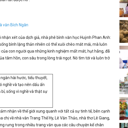
à văn Bích Ngân
ới nhận xét của dịch giả, nhà phê bình văn học Huỳnh Phan Anh:
sống bình lặng thản nhiên có thể xuôi chèo mát mái, mà luôn
úc của con người qua những kinh nghiệm mất mát, hụt hẫng, đã
a tâm hồn, con sâu trong lòng trái ngọt. Nó tìm tới và luôn trở
 ngắn hài hước, tiểu thuyết,
có nghề và tạo nên dấu ấn
 bỉ, sống vì nghề và thật sự
ảm nhận về thế giới xung quanh với tất cả sự tinh tế, bên cạnh
a chị về nhà văn Trang Thế Hy, Lê Văn Thảo, nhà thơ Lê Giang,
ưng rưng trong nhiều trang văn qua các câu chuyện kể chân