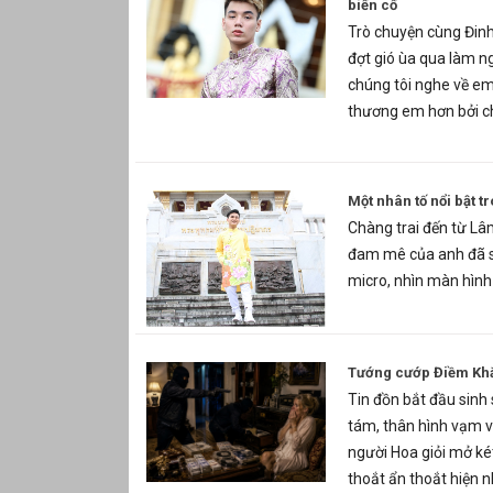
biến cố
Trò chuyện cùng Đin
đợt gió ùa qua làm n
chúng tôi nghe về em
thương em hơn bởi ch
Một nhân tố nổi bật t
Chàng trai đến từ Lâ
đam mê của anh đã s
micro, nhìn màn hình
Tướng cướp Điềm Khắ
Tin đồn bắt đầu sinh
tám, thân hình vạm v
người Hoa giỏi mở ké
thoắt ẩn thoắt hiện 