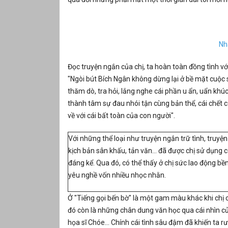
Nh
Đọc truyện ngắn của chị, ta hoàn toàn đồng tình v
"Ngòi bút Bích Ngân không dừng lại ở bề mặt cuộc 
thăm dò, tra hỏi, lắng nghe cái phần u ẩn, uẩn kh
thành tâm sự đau nhói tận cùng bản thể, cái chết củ
về với cái bất toàn của con người".
Với những thể loại như truyện ngắn trữ tình, truyện
kịch bản sân khấu, tản văn… đã được chị sử dụng 
đáng kể. Qua đó, có thể thấy ở chị sức lao động bền
yêu nghề vốn nhiều nhọc nhằn.
Ở "Tiếng gọi bến bờ" là một gam màu khác khi chị c
đó còn là những chân dung văn học qua cái nhìn củ
họa sĩ Chóe… Chính cái tình sâu đậm đã khiến ta r