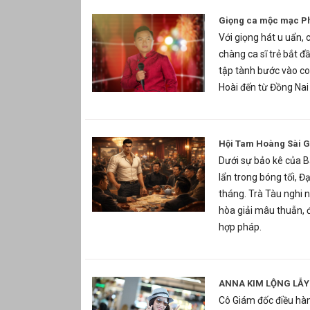
Giọng ca mộc mạc P
Với giọng hát u uẩn, 
chàng ca sĩ trẻ bắt đ
tập tành bước vào c
Hoài đến từ Đồng Nai
Hội Tam Hoàng Sài Gò
Dưới sự bảo kê của 
lẩn trong bóng tối, Đ
tháng. Trà Tàu nghi n
hòa giải mâu thuẫn, 
hợp pháp.
ANNA KIM LỘNG LẪY
Cô Giám đốc điều hành