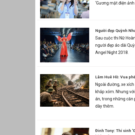
‘Gương mặt điện ảnh
Người đẹp Quỳnh Như
Sau cuộc thi Nữ Hoà
người đẹp áo dài Qu
Angel Night 2018.
Lâm Huê Hồ: Vua phế l
Ngoài đường, xe xích 
khắp xóm. Nhưng với
án, trong những căn 
dày thêm.
Đinh Tony: Thí sinh '