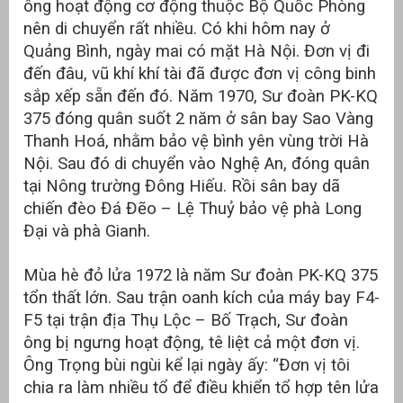
ông hoạt động cơ động thuộc Bộ Quốc Phòng
nên di chuyển rất nhiều. Có khi hôm nay ở
Quảng Bình, ngày mai có mặt Hà Nội. Đơn vị đi
đến đâu, vũ khí khí tài đã được đơn vị công binh
sắp xếp sẵn đến đó. Năm 1970, Sư đoàn PK-KQ
375 đóng quân suốt 2 năm ở sân bay Sao Vàng
Thanh Hoá, nhằm bảo vệ bình yên vùng trời Hà
Nội. Sau đó di chuyển vào Nghệ An, đóng quân
tại Nông trường Đông Hiếu. Rồi sân bay dã
chiến đèo Đá Đẽo – Lệ Thuỷ bảo vệ phà Long
Đại và phà Gianh.
Mùa hè đỏ lửa 1972 là năm Sư đoàn PK-KQ 375
tổn thất lớn. Sau trận oanh kích của máy bay F4-
F5 tại trận địa Thụ Lộc – Bố Trạch, Sư đoàn
ông bị ngưng hoạt động, tê liệt cả một đơn vị.
Ông Trọng bùi ngùi kể lại ngày ấy: “Đơn vị tôi
chia ra làm nhiều tổ để điều khiển tổ hợp tên lửa