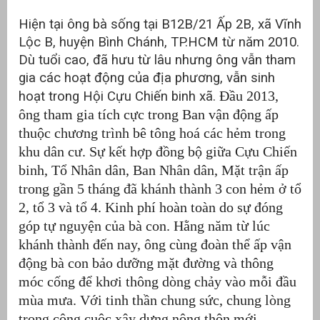
Hiện tại ông bà sống tại B12B/21 Ấp 2B, xã Vĩnh
Lộc B, huyện Bình Chánh, TP.HCM từ năm 2010.
Dù tuổi cao, đã hưu từ lâu nhưng ông vẫn tham
gia các hoạt động của địa phương, vẫn sinh
Đầu 2013,
hoạt trong Hội Cựu Chiến binh xã.
ông tham gia tích cực trong Ban vận động ấp
thuộc chương trình bê tông hoá các hẻm trong
khu dân cư. Sự kết hợp đồng bộ giữa Cựu Chiến
binh, Tổ Nhân dân, Ban Nhân dân, Mặt trận ấp
trong gần 5 tháng đã khánh thành 3 con hẻm ở tổ
2, tổ 3 và tổ 4. Kinh phí hoàn toàn do sự đóng
góp tự nguyện của bà con. Hằng năm từ lúc
khánh thành đến nay, ông cùng đoàn thể ấp vận
động bà con bảo dưỡng mặt đường và thông
móc cống để khơi thông dòng chảy vào mỗi đầu
mùa mưa. Với tinh thần chung sức, chung lòng
trong công cuộc xây dựng nông thôn mới.