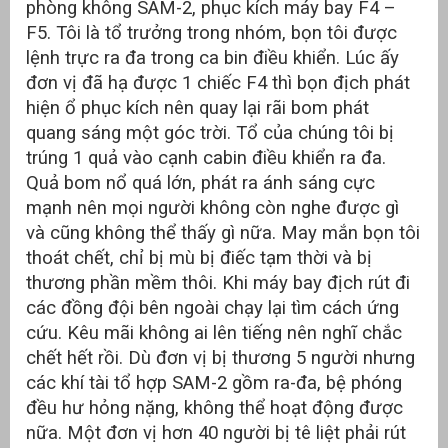
phòng không SAM-2, phục kích máy bay F4 –
F5. Tôi là tổ trưởng trong nhóm, bọn tôi được
lệnh trực ra đa trong ca bin điều khiển. Lúc ấy
đơn vị đã hạ được 1 chiếc F4 thì bọn địch phát
hiện ổ phục kích nên quay lại rãi bom phát
quang sáng một góc trời. Tổ của chúng tôi bị
trúng 1 quả vào cạnh cabin điều khiển ra đa.
Quả bom nổ quá lớn, phát ra ánh sáng cực
mạnh nên mọi người không còn nghe được gì
và cũng không thể thấy gì nữa. May mắn bọn tôi
thoát chết, chỉ bị mù bị điếc tạm thời và bị
thương phần mềm thôi. Khi máy bay địch rút đi
các đồng đội bên ngoài chạy lại tìm cách ứng
cứu. Kêu mãi không ai lên tiếng nên nghĩ chắc
chết hết rồi. Dù đơn vị bị thương 5 người nhưng
các khí tài tổ hợp SAM-2 gồm ra-đa, bệ phóng
đều hư hỏng nặng, không thể hoạt động được
nữa. Một đơn vị hơn 40 người bị tê liệt phải rút