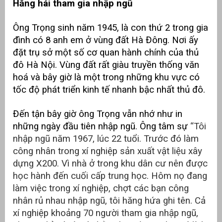
Hăng hái tham gia nhập ngũ
át
Ông Trọng sinh năm 1945, là con thứ 2 trong gia
đình có 8 anh em ở vùng đất Hà Đông. Nơi ấy
đặt trụ sở một số cơ quan hành chính của thủ
đô Hà Nội. Vùng đất rất giàu truyền thống văn
”
hoá và bây giờ là một trong những khu vực có
tốc độ phát triển kinh tế nhanh bậc nhất thủ đô.
Đến tận bây giờ ông Trọng vẫn nhớ như in
những ngày đầu tiên nhập ngũ. Ông tâm sự
“Tôi
nhập ngũ năm 1967, lúc 22 tuổi. Trước đó làm
công nhân trong xí nghiệp sản xuất vật liệu xây
dựng X200. Vì nhà ở trong khu dân cư nên được
học hành đến cuối cấp trung học. Hôm nọ đang
làm việc trong xí nghiệp, chợt các bạn công
nhân rủ nhau nhập ngũ, tôi hăng hứa ghi tên. Cả
xí nghiệp khoảng 70 người tham gia nhập ngũ,