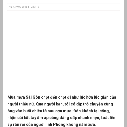
Thứ 4, 19-09-2018 | 10:13:10
ưu
ền
ng
g
n
Mùa mưa Sài Gòn chợt đến chợt đi như lúc hờn lúc giận của
ng
người thiếu nữ. Qua người bạn, tôi có dịp trò chuyện cùng
ông vào buổi chiều tà sau cơn mưa. Đón khách tại cổng,
nhận cái bắt tay ấm áp cùng dáng dấp nhanh nhẹn, toát lên
sự rắn rỏi của người lính Phòng không năm xưa.